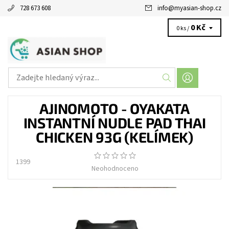
728 673 608
info
@
myasian-shop.cz
0 Kč
0 ks /
AJINOMOTO - OYAKATA
INSTANTNÍ NUDLE PAD THAI
CHICKEN 93G (KELÍMEK)
1399
Neohodnoceno