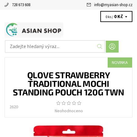
728 673 608
info
@
myasian-shop.cz
0 Kč
0 ks /
NOVINKA
QLOVE STRAWBERRY
TRADITIONAL MOCHI
STANDING POUCH 120G TWN
2620
Neohodnoceno