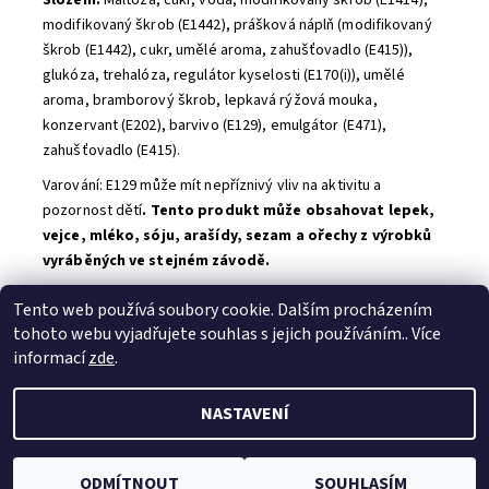
Složení:
Maltóza, cukr, voda, modifikovaný škrob (E1414),
modifikovaný škrob (E1442), prášková náplň (modifikovaný
škrob (E1442), cukr, umělé aroma, zahušťovadlo (E415)),
glukóza, trehalóza, regulátor kyselosti (E170(i)), umělé
aroma, bramborový škrob, lepkavá rýžová mouka,
konzervant (E202), barvivo (E129), emulgátor (E471),
zahušťovadlo (E415).
Varování: E129 může mít nepříznivý vliv na aktivitu a
pozornost dětí
.
Tento produkt může obsahovat lepek,
vejce, mléko, sóju, arašídy, sezam a ořechy z výrobků
vyráběných ve stejném závodě.
Buďte první, kdo napíše příspěvek k této položce.
Tento web používá soubory cookie. Dalším procházením
Přidat komentář
tohoto webu vyjadřujete souhlas s jejich používáním.. Více
informací
zde
.
NASTAVENÍ
2026 © MyAsian-shop, všechna práva vyhrazena
Vytvořil Shoptet
ODMÍTNOUT
SOUHLASÍM