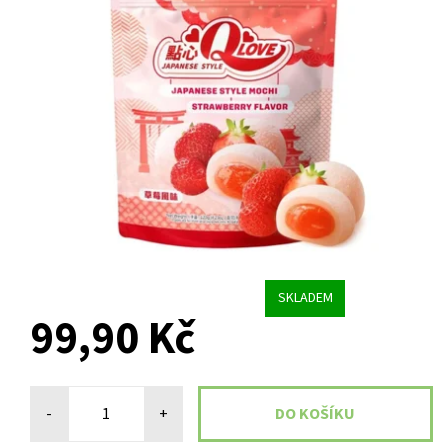
SKLADEM
99,90 Kč
-
+