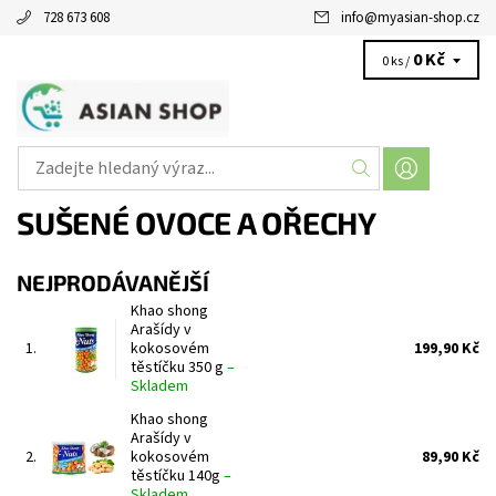
728 673 608
info
@
myasian-shop.cz
0 Kč
0 ks /
SUŠENÉ OVOCE A OŘECHY
NEJPRODÁVANĚJŠÍ
Khao shong
Arašídy v
1.
kokosovém
199,90 Kč
těstíčku 350 g
–
Skladem
Khao shong
Arašídy v
2.
kokosovém
89,90 Kč
těstíčku 140g
–
Skladem