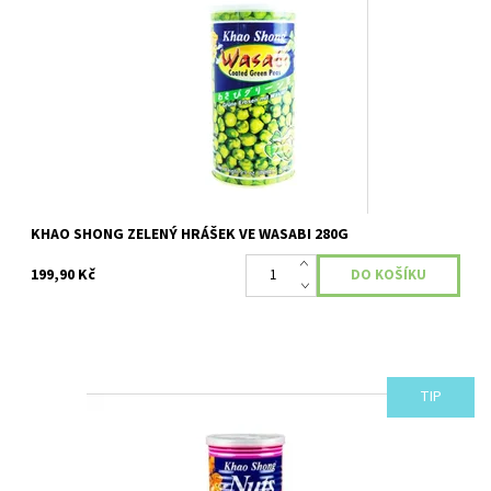
Dostupnost:
Skladem
KHAO SHONG ZELENÝ HRÁŠEK VE WASABI 280G
199,90 Kč
TIP
Khao Shong Rýžové Krekry MIX 180g Pochutina nejen k Vašim
oslavám a chvilkám pohody.
Dostupnost:
Skladem