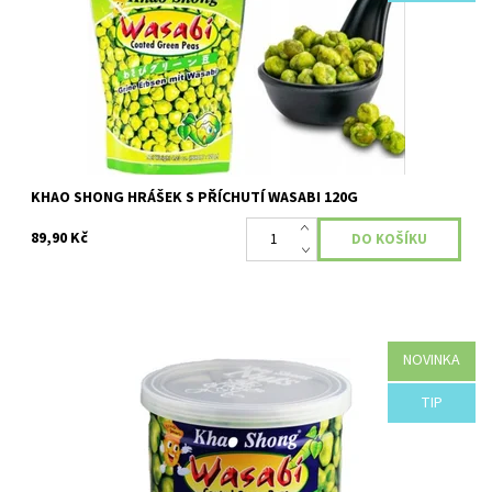
KHAO SHONG HRÁŠEK S PŘÍCHUTÍ WASABI 120G
89,90 Kč
NOVINKA
Výtečná zdravá pochoutka pro všechny.
TIP
Dostupnost:
Skladem