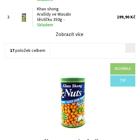
Khao shong
Arašídy ve Wasabi
3.
199,90 Kč
těstíčku 350g
–
Skladem
Zobrazit více
17
položek celkem
NOVINKA
Dostupnost:
Skladem
TIP