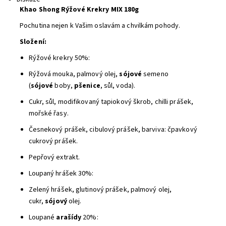
Khao Shong Rýžové Krekry MIX 180g
Pochutina nejen k Vašim oslavám a chvilkám pohody.
Složení:
Rýžové krekry 50%:
Rýžová mouka, palmový olej,
sójové
semeno
(
sójové
boby,
pšenice
, sůl, voda).
Cukr, sůl, modifikovaný tapiokový škrob, chilli prášek,
mořské řasy.
Česnekový prášek, cibulový prášek, barviva: čpavkový
cukrový prášek.
Pepřový extrakt.
Loupaný hrášek 30%:
Zelený hrášek, glutinový prášek, palmový olej,
cukr,
sójový
olej.
Loupané
arašídy
20%: