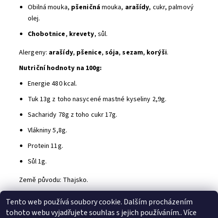
Obilná mouka,
pšeničná
mouka,
arašídy
, cukr, palmový
olej.
Chobotnice
,
krevety
, sůl.
Alergeny:
arašídy
,
pšenice
,
sója
,
sezam
,
korýši
.
Nutriční hodnoty na 100g:
Energie 480 kcal.
Tuk 13g z toho nasycené mastné kyseliny 2,9g.
Sacharidy 78g z toho cukr 17g.
Vlákniny 5,8g.
Protein 11g.
Sůl 1g.
Země původu: Thajsko.
Buďte první, kdo napíše příspěvek k této položce.
Tento web používá soubory cookie. Dalším procházením
Přidat komentář
tohoto webu vyjadřujete souhlas s jejich používáním.. Více