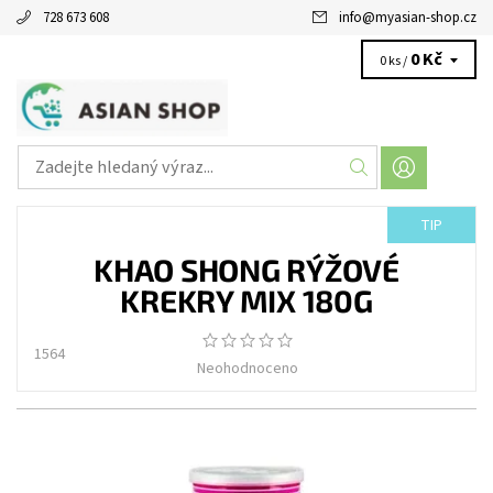
728 673 608
info
@
myasian-shop.cz
0 Kč
0 ks /
TIP
KHAO SHONG RÝŽOVÉ
KREKRY MIX 180G
1564
Neohodnoceno