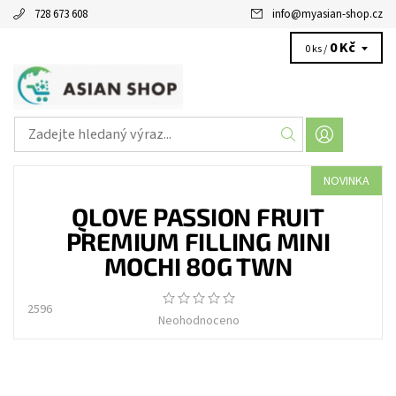
728 673 608
info
@
myasian-shop.cz
0 Kč
0 ks /
NOVINKA
QLOVE PASSION FRUIT
PREMIUM FILLING MINI
MOCHI 80G TWN
2596
Neohodnoceno