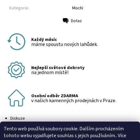
Kategorie:
Mochi
Dotaz
Tisk
Každý měsíc
máme spoustu nových lahůdek.
Nejlepší světové dobroty
na jednom místě!
Osobní odběr ZDARMA
v našich kamenných prodejnách v Praze.
Diskuze
Buďte první, kdo napíše příspěvek k této položce.
Tento web používá soubory cookie. Dalším procházením
Přidat komentář
tohoto webu vyjadřujete souhlas s jejich používáním.. Více