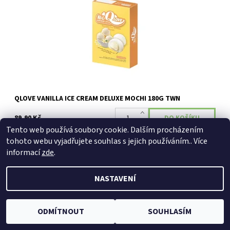
QLOVE VANILLA ICE CREAM DELUXE MOCHI 180G TWN
89,90 Kč
Tento web používá soubory cookie. Dalším procházením
tohoto webu vyjadřujete souhlas s jejich používáním.. Více
NOVINKA
informací
zde
.
Dostupnost:
Skladem
NASTAVENÍ
ODMÍTNOUT
SOUHLASÍM