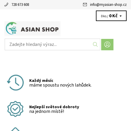
728 673 608
info
@
myasian-shop.cz
0 Kč
0 ks /
Každý měsíc
máme spoustu nových lahůdek.
Nejlepší světové dobroty
na jednom místě!