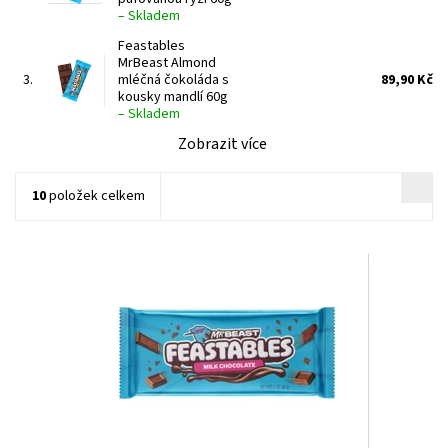
–
Skladem
Feastables
MrBeast Almond
3.
mléčná čokoláda s
89,90 Kč
kousky mandlí 60g
–
Skladem
Zobrazit více
10
položek celkem
Dostupnost:
Momentálně nedostupné