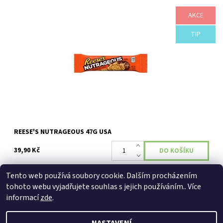
AKCE
Reese's tyčinka s karamelem a arašídovým máslem obalená v
TIP
mléčné čokoládě - 1ks
Dostupnost:
Skladem
REESE'S NUTRAGEOUS 47G USA
39,90 Kč
Tento web používá soubory cookie. Dalším procházením
tohoto webu vyjadřujete souhlas s jejich používáním.. Více
informací
zde
.