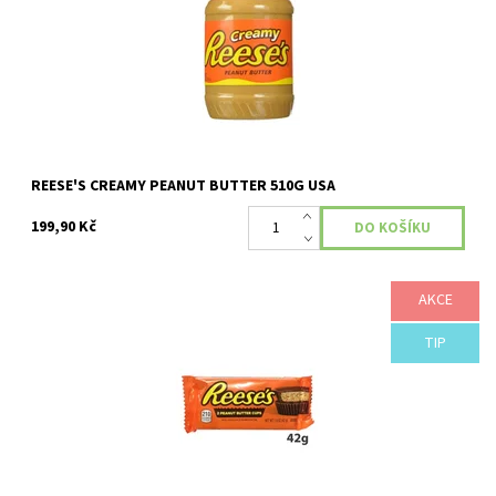
REESE'S CREAMY PEANUT BUTTER 510G USA
199,90 Kč
AKCE
Reese's košíčky z mléčné čokolády plněné arašídovým máslem
TIP
Dostupnost:
Skladem