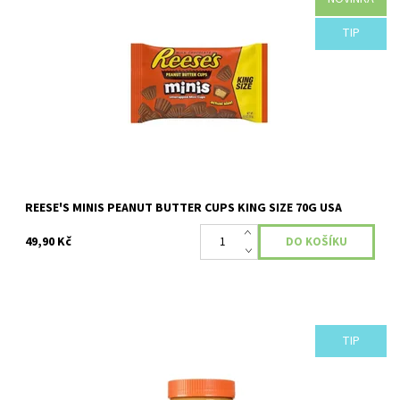
Reese's mini košíčky z mléčné čokolády plněné arašídovým
TIP
máslem
Dostupnost:
Skladem
REESE'S MINIS PEANUT BUTTER CUPS KING SIZE 70G USA
49,90 Kč
TIP
Reese's arašídové máslo - karton
Dostupnost:
Skladem