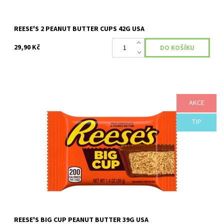
REESE'S 2 PEANUT BUTTER CUPS 42G USA
29,90 Kč
AKCE
Reese's košíčky z mléčné čokolády plněné arašídovým máslem -
TIP
1ks
Dostupnost:
Skladem
REESE'S BIG CUP PEANUT BUTTER 39G USA