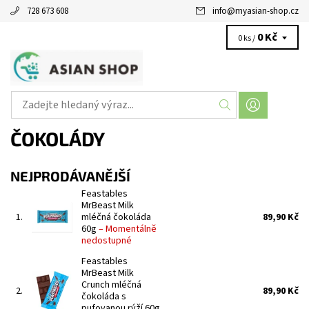
728 673 608
info
@
myasian-shop.cz
0 Kč
0 ks /
ČOKOLÁDY
NEJPRODÁVANĚJŠÍ
Feastables
MrBeast Milk
1.
mléčná čokoláda
89,90 Kč
60g
–
Momentálně
nedostupné
Feastables
MrBeast Milk
Crunch mléčná
2.
89,90 Kč
čokoláda s
pufovanou rýží 60g