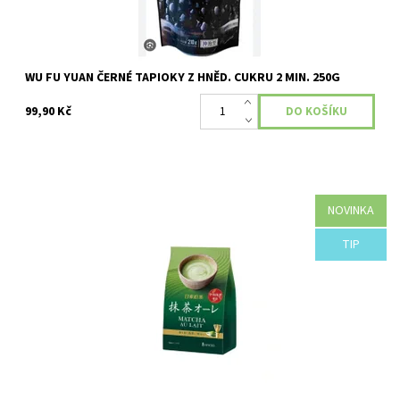
WU FU YUAN ČERNÉ TAPIOKY Z HNĚD. CUKRU 2 MIN. 250G
99,90 Kč
NOVINKA
Japonská instantní káva se sušeným zeleným čajem a sušeným
TIP
mlékem
Dostupnost:
Skladem