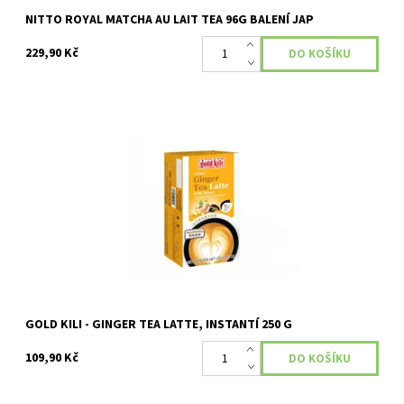
NITTO ROYAL MATCHA AU LAIT TEA 96G BALENÍ JAP
229,90 Kč
Země původu: Singapur Složení: Instantní mléčný nápoj se
zázvorem, matcha a medem (10 x 25 g)
Dostupnost:
Momentálně nedostupné
GOLD KILI - GINGER TEA LATTE, INSTANTÍ 250 G
109,90 Kč