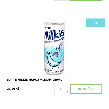
TIP
Nealkoholický sycený nápoj s příchutí mléka a jogurtu 250 ml
Dostupnost:
Skladem
LOTTE MILKIS NÁPOJ MLÉČNÝ 250ML
29,90 Kč