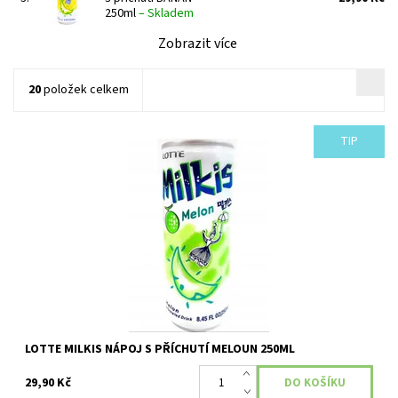
250ml
–
Skladem
Zobrazit více
20
položek celkem
TIP
Perlivý jogurtový nápoj s melounovou příchutí.
Dostupnost:
Skladem
LOTTE MILKIS NÁPOJ S PŘÍCHUTÍ MELOUN 250ML
29,90 Kč