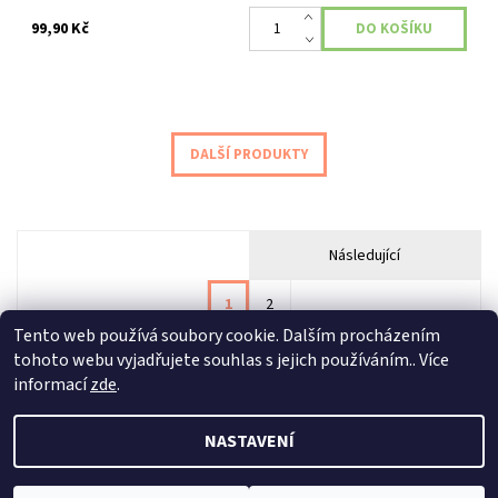
99,90 Kč
DALŠÍ PRODUKTY
Následující
1
2
Tento web používá soubory cookie. Dalším procházením
tohoto webu vyjadřujete souhlas s jejich používáním.. Více
informací
zde
.
NASTAVENÍ
2026 © MyAsian-shop, všechna práva vyhrazena