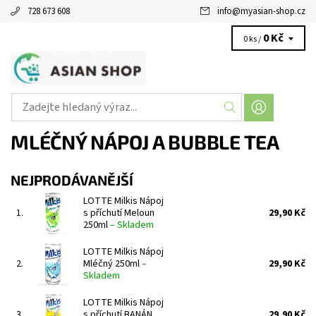
728 673 608
info
@
myasian-shop.cz
0 Kč
0 ks /
MLÉČNÝ NÁPOJ A BUBBLE TEA
NEJPRODÁVANĚJŠÍ
LOTTE Milkis Nápoj
1.
s příchutí Meloun
29,90 Kč
250ml
–
Skladem
LOTTE Milkis Nápoj
2.
Mléčný 250ml
–
29,90 Kč
Skladem
LOTTE Milkis Nápoj
3.
s příchutí BANÁN
29,90 Kč