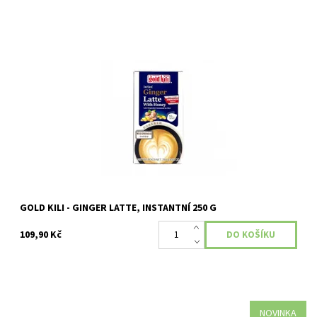
Země původu: Singapur Složení: Instantní mléčný nápoj se
zázvorem a medem (10 x 25 g)
Dostupnost:
Momentálně nedostupné
GOLD KILI - GINGER LATTE, INSTANTNÍ 250 G
109,90 Kč
NOVINKA