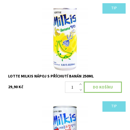
TIP
Nealkoholický sycený nápoj LOTTE s příchutí banánu.
Dostupnost:
Skladem
LOTTE MILKIS NÁPOJ S PŘÍCHUTÍ BANÁN 250ML
29,90 Kč
TIP
Dostupnost:
Skladem