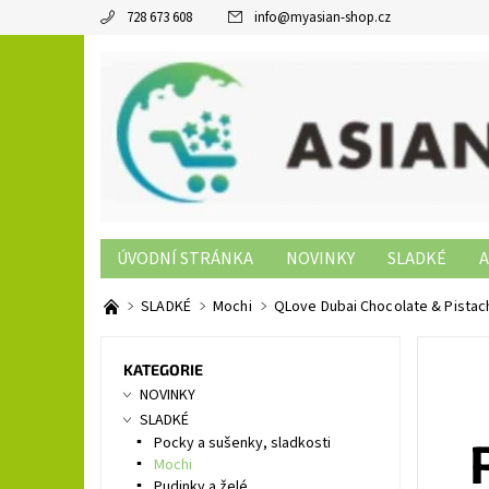
728 673 608
info
@
myasian-shop.cz
ÚVODNÍ STRÁNKA
NOVINKY
SLADKÉ
A
SUSHI PRODUKTY
NON-FOOD
KONTAKTY
SLADKÉ
Mochi
QLove Dubai Chocolate & Pistac
KATEGORIE
NOVINKY
SLADKÉ
Pocky a sušenky, sladkosti
Mochi
Pudinky a želé