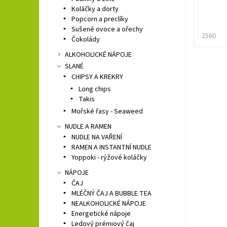
Koláčky a dorty
Popcorn a preclíky
Sušené ovoce a ořechy
2560
Čokolády
ALKOHOLICKÉ NÁPOJE
SLANÉ
CHIPSY A KREKRY
Long chips
Takis
Mořské řasy - Seaweed
NUDLE A RAMEN
NUDLE NA VAŘENÍ
RAMEN A INSTANTNÍ NUDLE
Yoppoki - rýžové koláčky
NÁPOJE
ČAJ
MLÉČNÝ ČAJ A BUBBLE TEA
NEALKOHOLICKÉ NÁPOJE
Energetické nápoje
Ledový prémiový čaj