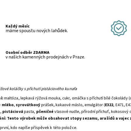
Každý měsíc
máme spoustu nových lahůdek.
Osobní odběr ZDARMA
v našich kamenných prodejnách v Praze.
ýžové koláčky s příchutí pistáciového kunafa
í:
maltóza, lepkavá rýžová mouka, cukr, omáčka s příchutí bílé čokolády (c
é
mléko
,
syrovátkový
prášek, kakaové máslo, emulgátor (
E322
, E471, E4
,
pistáciová
pasta,
pšeničné
vlasové nudle, přírodní příchuť, kokosový o
ání: Tento výrobek může obsahovat stopy sezamu, arašídů a vajec 
první, kdo napíše příspěvek k této položce.