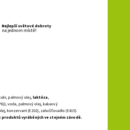
Nejlepší světové dobroty
na jednom místě!
ukr, palmový olej,
laktóza
,
76)), voda, palmový olej, kakaový
lej, konzervant (E202), zahušťovadlo (E415).
z produktů vyráběných ve stejném závodě.