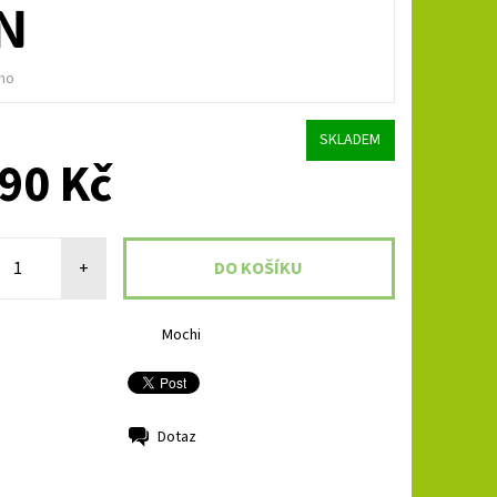
N
no
SKLADEM
90 Kč
+
Mochi
Dotaz