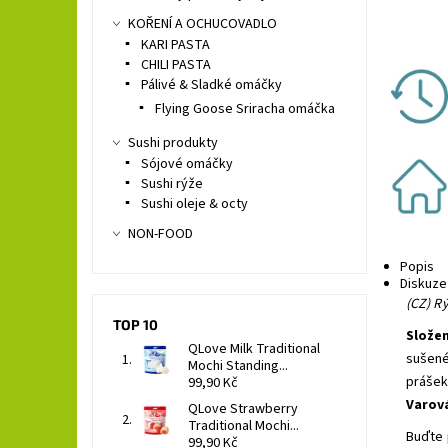
KOŘENÍ A OCHUCOVADLO
KARI PASTA
CHILI PASTA
Pálivé & Sladké omáčky
Flying Goose Sriracha omáčka
Sushi produkty
Sójové omáčky
Sushi rýže
Sushi oleje & octy
NON-FOOD
Popis
Diskuze
(CZ) R
TOP 10
Složen
QLove Milk Traditional
sušen
Mochi Standing...
prášek
99,90 Kč
Varov
QLove Strawberry
Traditional Mochi...
Buďte 
99,90 Kč