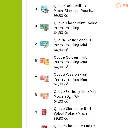
Př
QLove Boba Milk Tea
Mochi Standing Pouch...
99,90 Kč
QLove Choco Mint Cookie
Premium Filling...
64,90 Kč
QLove Exotic Coconut
Premium Filling Mini...
64,90 Kč
QLove Golden Fruit
Premium Filling Mini...
64,90 Kč
QLove Passion Fruit
Premium Filling Mini...
64,90 Kč
QLove Exotic Lychee Mini
Mochi 80g TWN
64,90 Kč
QLove Chocolate Red
Velvet Deluxe Mochi...
89,90 Kč
QLove Chocolate Fudge