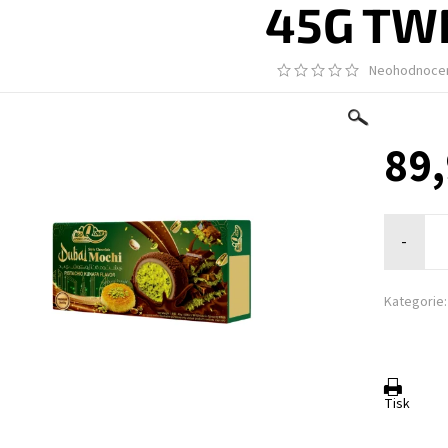
45G TW
Neohodnoce
89,
-
Kategorie:
Tisk