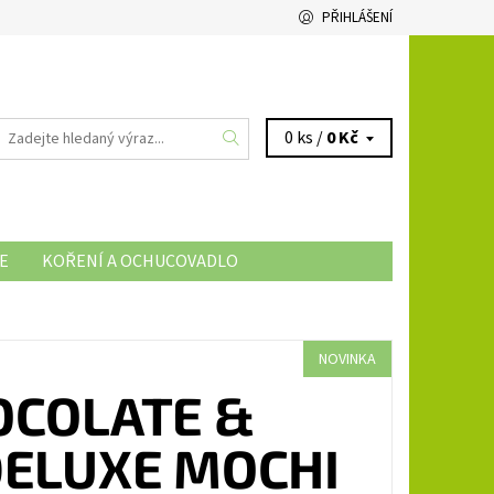
PŘIHLÁŠENÍ
0 ks /
0 Kč
E
KOŘENÍ A OCHUCOVADLO
NOVINKA
OCOLATE &
DELUXE MOCHI