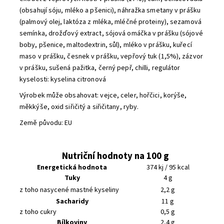
(obsahují sóju, mléko a pšenici), náhražka smetany v prášku
(palmový olej, laktóza z mléka, mléčné proteiny), sezamová
semínka, drožďový extract, sójová omáčka v prášku (sójové
boby, pšenice, maltodextrin, sůl), mléko v prášku, kuřecí
maso v prášku, česnek v prášku, vepřový tuk (1,5%), zázvor
v prášku, sušená pažitka, černý pepř, chilli, regulátor
kyselosti: kyselina citronová
Výrobek může obsahovat: vejce, celer, hořčici, korýše,
měkkýše, oxid siřičitý a siřičitany, ryby.
Země původu: EU
Nutriční hodnoty na 100 g
Energetická hodnota
374 kj / 95 kcal
Tuky
4 g
z toho nasycené mastné kyseliny
2,2 g
Sacharidy
11 g
z toho cukry
0,5 g
Bílkoviny
2,4 g