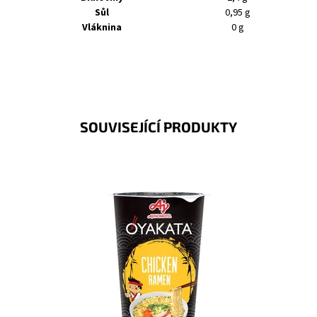
Sůl
0,95 g
Vláknina
0 g
SOUVISEJÍCÍ PRODUKTY
Instantní polévka s kuřecí příchutí a nudlemi ramen v
kelímku.
Dostupnost:
Skladem