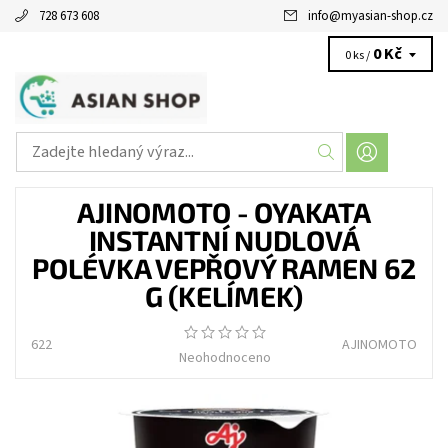
728 673 608
info
@
myasian-shop.cz
0 Kč
0 ks /
AJINOMOTO - OYAKATA
INSTANTNÍ NUDLOVÁ
POLÉVKA VEPŘOVÝ RAMEN 62
G (KELÍMEK)
622
AJINOMOTO
Neohodnoceno