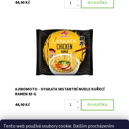
44,90 Kč
Instantní pokrm s kuřecí příchutí a nudlemi ramen.
Dostupnost:
Skladem
AJINOMOTO - OYAKATA INSTANTNÍ NUDLE KUŘECÍ
RAMEN 83 G
44,90 Kč
Buďte první, kdo napíše příspěvek k této položce.
Tento web používá soubory cookie. Dalším procházením