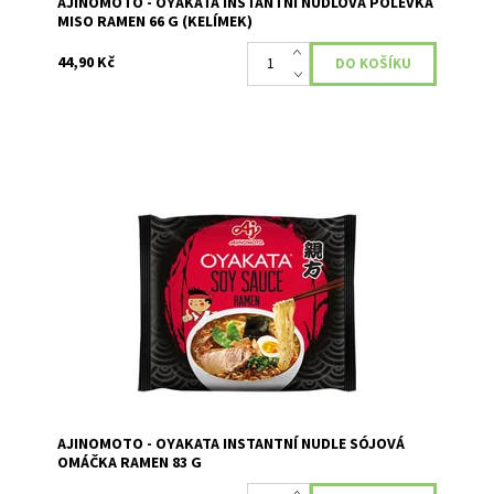
AJINOMOTO - OYAKATA INSTANTNÍ NUDLOVÁ POLÉVKA
MISO RAMEN 66 G (KELÍMEK)
44,90 Kč
Instantní pokrm s nudlemi ramen a sójovou omáčkou.
Dostupnost:
Skladem
AJINOMOTO - OYAKATA INSTANTNÍ NUDLE SÓJOVÁ
OMÁČKA RAMEN 83 G