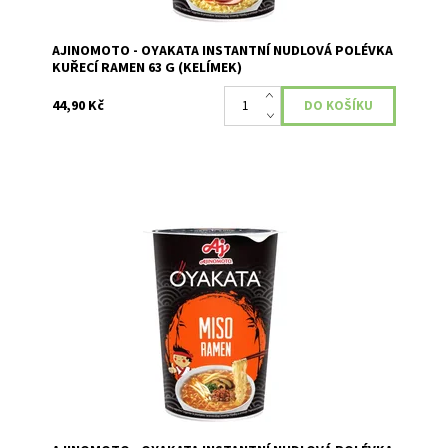
AJINOMOTO - OYAKATA INSTANTNÍ NUDLOVÁ POLÉVKA
KUŘECÍ RAMEN 63 G (KELÍMEK)
44,90 Kč
Chuť instantních nudlí Oyakata s příchutí Miso vychází
z tradičních japonských receptur.
Dostupnost:
Skladem