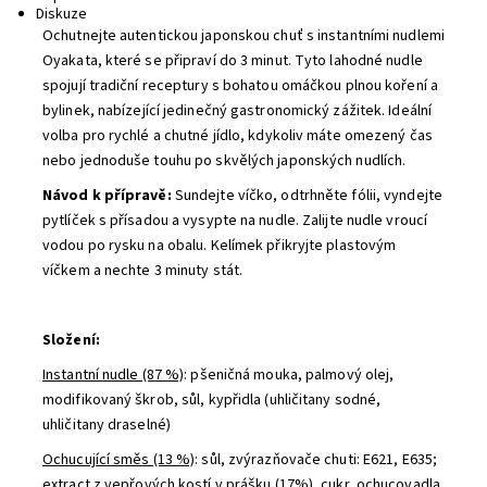
Diskuze
Ochutnejte autentickou japonskou chuť s instantními nudlemi
Oyakata, které se připraví do 3 minut. Tyto lahodné nudle
spojují tradiční receptury s bohatou omáčkou plnou koření a
bylinek, nabízející jedinečný gastronomický zážitek. Ideální
volba pro rychlé a chutné jídlo, kdykoliv máte omezený čas
nebo jednoduše touhu po skvělých japonských nudlích.
Návod k přípravě:
Sundejte víčko, odtrhněte fólii, vyndejte
pytlíček s přísadou a vysypte na nudle. Zalijte nudle vroucí
vodou po rysku na obalu. Kelímek přikryjte plastovým
víčkem a nechte 3 minuty stát.
Složení:
Instantní nudle (87 %)
:
pšeničná mouka, palmový olej,
modifikovaný škrob, sůl, kypřidla (uhličitany sodné,
uhličitany draselné)
Ochucující směs (13 %)
: sůl, zvýrazňovače chuti: E621, E635;
extract z vepřových kostí v prášku (17%), cukr, ochucovadla