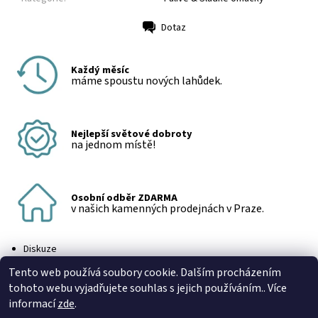
Dotaz
Tisk
Každý měsíc
máme spoustu nových lahůdek.
Nejlepší světové dobroty
na jednom místě!
Osobní odběr ZDARMA
v našich kamenných prodejnách v Praze.
Diskuze
Buďte první, kdo napíše příspěvek k této položce.
Tento web používá soubory cookie. Dalším procházením
Přidat komentář
tohoto webu vyjadřujete souhlas s jejich používáním.. Více
informací
zde
.