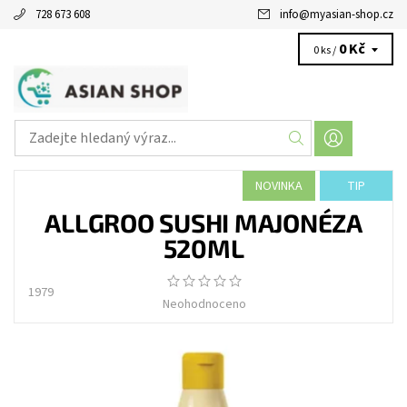
728 673 608
info
@
myasian-shop.cz
0 Kč
0 ks /
NOVINKA
TIP
ALLGROO SUSHI MAJONÉZA
520ML
1979
Neohodnoceno