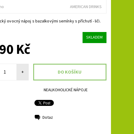
no
AMERICAN DRINKS
cký ovocný nápoj s bazalkovými semínky s příchutí - liči.
SKLADEM
90 Kč
+
NEALKOHOLICKÉ NÁPOJE
Dotaz