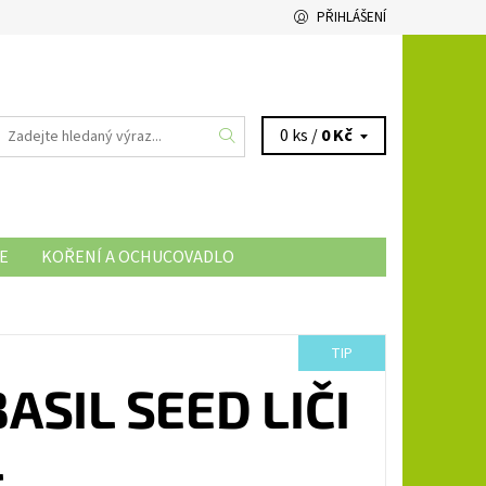
PŘIHLÁŠENÍ
0 ks /
0 Kč
E
KOŘENÍ A OCHUCOVADLO
TIP
ASIL SEED LIČI
L