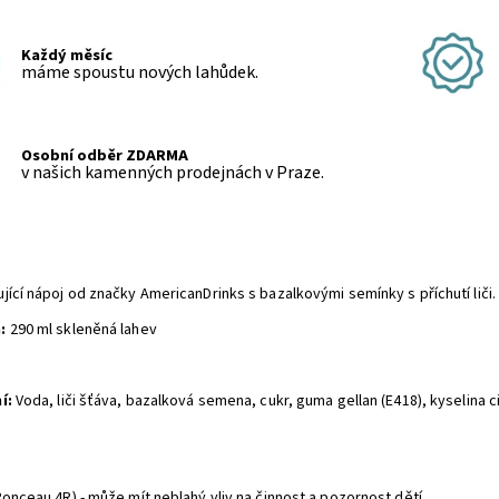
Každý měsíc
máme spoustu nových lahůdek.
Osobní odběr ZDARMA
v našich kamenných prodejnách v Praze.
jící nápoj od značky AmericanDrinks s bazalkovými semínky s příchutí liči
:
290 ml skleněná lahev
í:
Voda, liči šťáva, bazalková semena, cukr, guma gellan (E418), kyselina ci
onceau 4R) - může mít neblahý vliv na činnost a pozornost dětí.