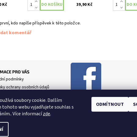
0 Kč
39,90 Kč
první, kdo napíše příspěvek k této položce.
idat komentář
MACE PRO VÁS
ní podmínky
ky ochrany osobních údajů
tí se odpovědnosti
užívá soubory cookie. Dalším
e nám
ODMÍTNOUT
S
 tohoto webu vyjadřujete souhlas s
áním.. Více informací
zde
.
NÍ