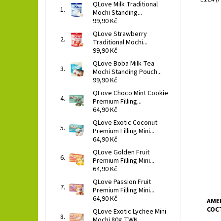
QLove Milk Traditional
Mochi Standing...
99,90 Kč
QLove Strawberry
Traditional Mochi...
99,90 Kč
QLove Boba Milk Tea
Mochi Standing Pouch...
99,90 Kč
QLove Choco Mint Cookie
Premium Filling...
64,90 Kč
Neal
QLove Exotic Coconut
baza
Premium Filling Mini...
kokte
64,90 Kč
Dost
QLove Golden Fruit
Premium Filling Mini...
64,90 Kč
QLove Passion Fruit
Premium Filling Mini...
64,90 Kč
AMER
COCT
QLove Exotic Lychee Mini
Mochi 80g TWN