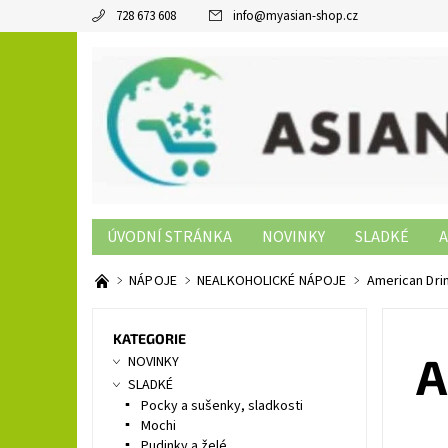
728 673 608
info
@
myasian-shop.cz
ÚVODNÍ STRÁNKA
NOVINKY
SLADKÉ
A
SUSHI PRODUKTY
NON-FOOD
KONTAKTY
NÁPOJE
NEALKOHOLICKÉ NÁPOJE
American Drin
KATEGORIE
A
NOVINKY
SLADKÉ
Pocky a sušenky, sladkosti
Mochi
Pudinky a želé