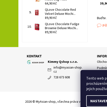
39,9
64,90 Kč
QLove Chocolate Red
Velvet Deluxe Mochi...
89,90 Kč
Buďte 
QLove Chocolate Fudge
Př
Brownie Deluxe Mochi...
89,90 Kč
KONTAKT
INFOR
Kimmy Qshop s.r.o.
Obchod
info
@
myasian-shop.
Podmín
cz
Zřeknu
728 673 608
Tento web po
Napišt
procházením
jejich použív
NASTAVE
2026 © MyAsian-shop, všechna práva vyhrazena