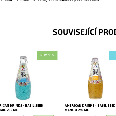
SOUVISEJÍCÍ PR
NOVINKA
koholický ovocný nápoj s
Nealkoholický ovocný nápoj s
lkovými semínky s příchutí -
bazalkovými semínky s příchutí -
jl.
mango.
upnost:
Skladem
Dostupnost:
Skladem
ICAN DRINKS - BASIL SEED
AMERICAN DRINKS - BASIL SEED
AIL 290 ML
MANGO 290 ML