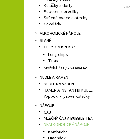
Koláčky a dorty
202
Popcorn a preclíky
Sušené ovoce a ořechy
Čokolády
ALKOHOLICKÉ NÁPOJE
SLANÉ
CHIPSY A KREKRY
Long chips
Takis
Mořské řasy - Seaweed
NUDLE A RAMEN
NUDLE NA VAŘENÍ
RAMEN A INSTANTNÍ NUDLE
Yoppoki - rýžové koláčky
NÁPOJE
ČAJ
MLÉČNÝ ČAJ A BUBBLE TEA
NEALKOHOLICKÉ NÁPOJE
Kombucha
Limonády