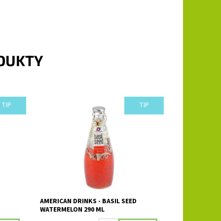
ODUKTY
TIP
TIP
Nealkoholický ovocný nápoj s
bazalkovými semínky s příchutí - vodní
meloun.
Dostupnost:
Skladem
AMERICAN DRINKS - BASIL SEED
WATERMELON 290 ML