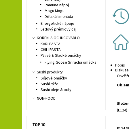
Ramune nápoj
Mogu Mogu
Dětská limonáda
Energetické nápoje
Ledový prémiový čaj
KOŘENÍ A OCHUCOVADLO
KARI PASTA
CHILI PASTA
Pálivé & Sladké omáčky
Flying Goose Sriracha omáčka
Popis
Diskuze
Sushi produkty
Osvěžu
Sójové omáčky
Sushi rýže
Objem
Sushi oleje & octy
NON-FOOD
Složen
(E124)
TOP 10
E124 (
P