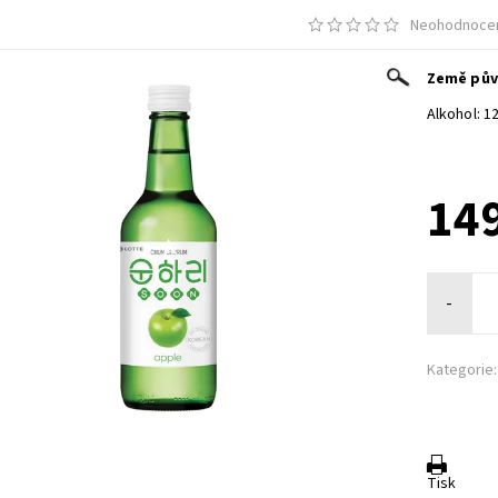
Neohodnoce
Země pův
Alkohol: 1
149
-
Kategorie:
Tisk