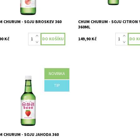
M CHURUM - SOJU BROSKEV 360
CHUM CHURUM - SOJU CITRON 
360ML
90 Kč
149,90 Kč
NOVINKA
 původu: Korea Alkohol: 12 % obj.
TIP
upnost:
Skladem
M CHURUM - SOJU JAHODA 360