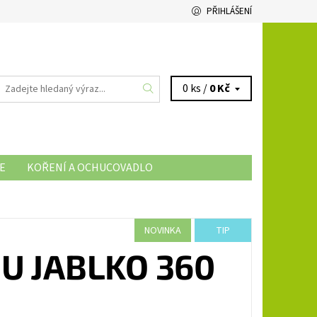
PŘIHLÁŠENÍ
0 ks /
0 Kč
E
KOŘENÍ A OCHUCOVADLO
NOVINKA
TIP
U JABLKO 360