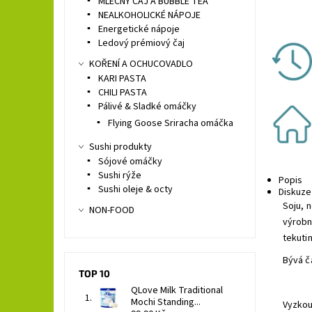
MLÉČNÝ ČAJ A BUBBLE TEA
NEALKOHOLICKÉ NÁPOJE
Energetické nápoje
Ledový prémiový čaj
KOŘENÍ A OCHUCOVADLO
KARI PASTA
CHILI PASTA
Pálivé & Sladké omáčky
Flying Goose Sriracha omáčka
Sushi produkty
Sójové omáčky
Sushi rýže
Popis
Sushi oleje & octy
Diskuze
Soju, 
NON-FOOD
výrobní
tekuti
Bývá č
TOP 10
QLove Milk Traditional
Mochi Standing...
Vyzkou