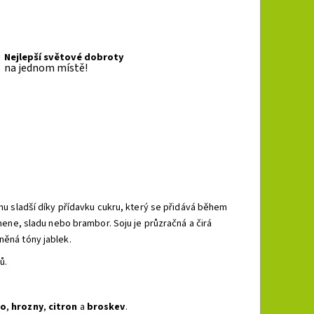
Nejlepší světové dobroty
na jednom místě!
chu sladší díky přídavku cukru, který se přidává během
čmene, sladu nebo brambor. Soju je průzračná a čirá
něná tóny jablek.
ů.
ko
,
hrozny
,
citron
a
broskev
.