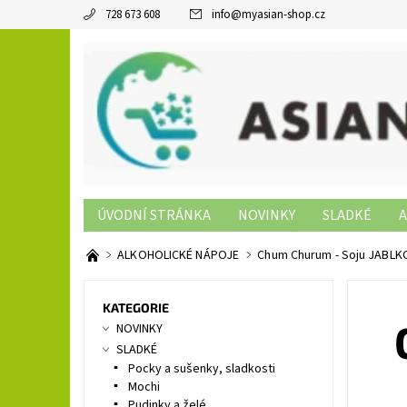
728 673 608
info
@
myasian-shop.cz
ÚVODNÍ STRÁNKA
NOVINKY
SLADKÉ
A
SUSHI PRODUKTY
NON-FOOD
KONTAKTY
ALKOHOLICKÉ NÁPOJE
Chum Churum - Soju JABLK
KATEGORIE
NOVINKY
SLADKÉ
Pocky a sušenky, sladkosti
Mochi
Pudinky a želé