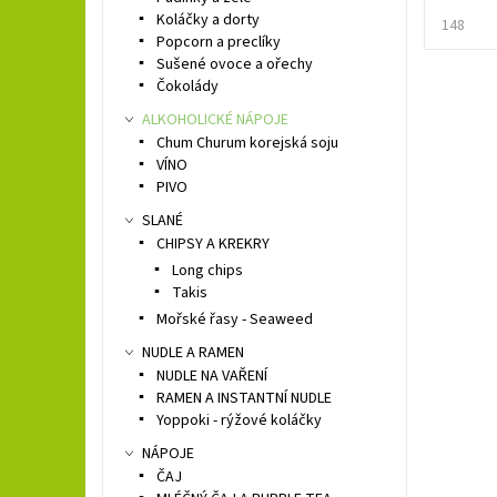
Koláčky a dorty
148
Popcorn a preclíky
Sušené ovoce a ořechy
Čokolády
ALKOHOLICKÉ NÁPOJE
Chum Churum korejská soju
VÍNO
PIVO
SLANÉ
CHIPSY A KREKRY
Long chips
Takis
Mořské řasy - Seaweed
NUDLE A RAMEN
NUDLE NA VAŘENÍ
RAMEN A INSTANTNÍ NUDLE
Yoppoki - rýžové koláčky
NÁPOJE
ČAJ