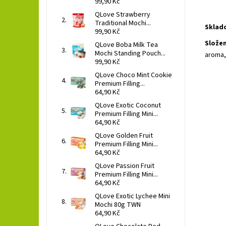
99,90 Kč
QLove Strawberry
Traditional Mochi...
Sklad
99,90 Kč
Slože
QLove Boba Milk Tea
Mochi Standing Pouch...
aroma,
99,90 Kč
QLove Choco Mint Cookie
Premium Filling...
64,90 Kč
QLove Exotic Coconut
Premium Filling Mini...
64,90 Kč
QLove Golden Fruit
Premium Filling Mini...
64,90 Kč
QLove Passion Fruit
Premium Filling Mini...
Země
64,90 Kč
Dost
QLove Exotic Lychee Mini
Mochi 80g TWN
64,90 Kč