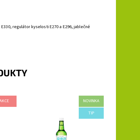
a E330, regulátor kyselosti E270 a E296, jablečné
ODUKTY
AKCE
NOVINKA
% obj.
Země původu: Korea Alkohol: 12 % obj.
TIP
Dostupnost:
Skladem