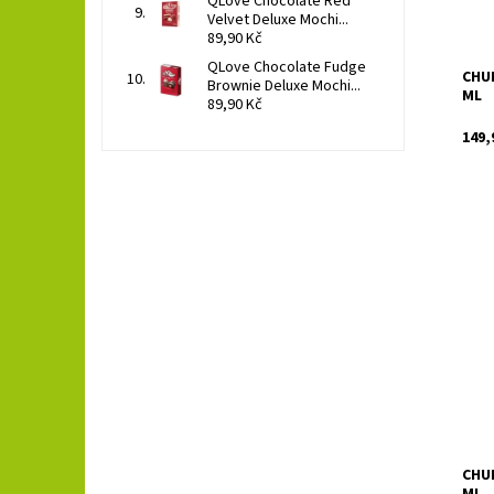
QLove Chocolate Red
Velvet Deluxe Mochi...
89,90 Kč
QLove Chocolate Fudge
CHU
Brownie Deluxe Mochi...
ML
89,90 Kč
149,
Země
Dost
CHU
ML