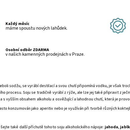
Každý měsíc
máme spoustu nových lahůdek.
Osobní odběr ZDARMA
v našich kamenných prodejnách v Praze.
neboli sodžu, se vyrábí destilací a svou chutí připomíná vodku, je však tro
ho procesu. Soju se tradičně vyrábí z rýže, ale lze jej také připravit z je
na s vyšším obsahem alkoholu a osvěžující a lahodnou chutí, která je provo
asto konzumován jako aperitiv nebo je využíván při tvorbě různých koktejl
šejte také další příchutě tohoto soju alkoholického nápoje:
jahoda
,
jabl