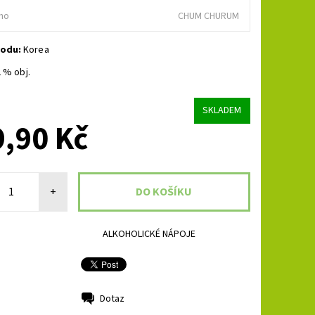
no
CHUM CHURUM
odu:
Korea
2 % obj.
SKLADEM
,90 Kč
+
ALKOHOLICKÉ NÁPOJE
Dotaz