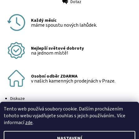
Dotaz
Tisk
Každý měsíc
máme spoustu nových lahůdek.
Nejlepší světové dobroty
na jednom místě!
Osobní odběr ZDARMA
v našich kamenných prodejnách v Praze.
Diskuze
Buďte první, kdo napíše příspěvek k této položce.
Tento web používá soubory cookie. Dalším procházením
Přidat komentář
tohoto webu vyjadřujete souhlas s jejich používáním.. Více
informací
zde
.
NASTAVENÍ