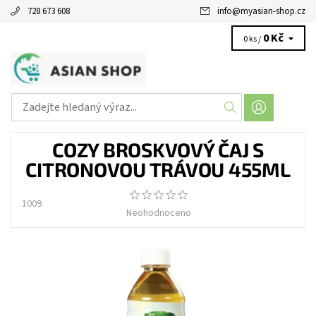
728 673 608
info
@
myasian-shop.cz
0 Kč
0 ks /
COZY BROSKVOVÝ ČAJ S
CITRONOVOU TRÁVOU 455ML
1009
Neohodnoceno