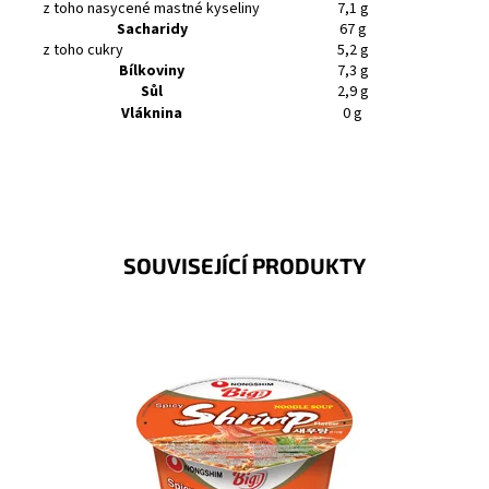
z toho nasycené mastné kyseliny
7,1 g
Sacharidy
67 g
z toho cukry
5,2 g
Bílkoviny
7,3 g
Sůl
2,9 g
Vláknina
0 g
SOUVISEJÍCÍ PRODUKTY
Pikantní polévka s krevetovou příchutí.
Dostupnost:
Skladem