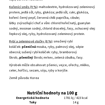
Kořenící směs (9 %)
: maltodextrin, hydrolizovaný zeleninový
protein, jedlá sůl, ryby, glukóza; jedlá sůl, cukr, glukóza,
koření: černý pepř, červená chilli paprička, cibule;
látky zvýrazňující chuť a vůni: chlorid hořečnatý, guanylan
sodný, inosinan sodný, chlorid draselný, řasy, ochucený olej:
řepkový olej, ryby, hydrolizovaný zeleninový protein.
Rybí a zeleninové vločky (8 %)
: smažený rybí
koláček:
pšeničná
mouka, ryby, palmový olej, sépie
obecná; sušený rybí koláček: ryby, bramborový
škrob,
pšeničný
škrob; mrkev, zelená cibulka, řasy.
Výrobek může obsahovat: pšenici, vejce, ořechy, mléko,
celer, hořčici, sezam, sóju, ryby a korýše.
Země původu: Korea
Nutriční hodnoty na 100 g
Energetická hodnota
1781 kj / 423 kcal
Tuky
14 g