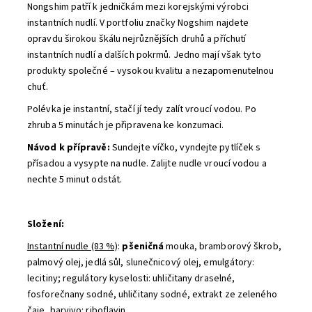
Nongshim patří k jedničkám mezi korejskými výrobci
instantních nudlí. V portfoliu značky Nogshim najdete
opravdu širokou škálu nejrůznějších druhů a příchutí
instantních nudlí a dalších pokrmů. Jedno mají však tyto
produkty společné – vysokou kvalitu a nezapomenutelnou
chuť.
Polévka je instantní, stačí jí tedy zalít vroucí vodou. Po
zhruba 5 minutách je připravena ke konzumaci.
Návod k přípravě:
Sundejte víčko, vyndejte pytlíček s
přísadou a vysypte na nudle. Zalijte nudle vroucí vodou a
nechte 5 minut odstát.
Složení:
Instantní nudle (83 %)
:
pšeničná
mouka, bramborový škrob,
palmový olej, jedlá sůl, slunečnicový olej, emulgátory:
lecitiny; regulátory kyselosti: uhličitany draselné,
fosforečnany sodné, uhličitany sodné, extrakt ze zeleného
čaje, barvivo: riboflavin.