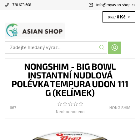
728 673 608
info
@
myasian-shop.cz
0 Kč
0 ks /
NONGSHIM - BIG BOWL
INSTANTNÍ NUDLOVÁ
POLÉVKA TEMPURA UDON 111
G (KELÍMEK)
667
NONG SHIM
Neohodnoceno