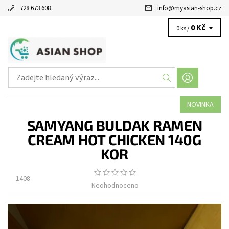
728 673 608
info
@
myasian-shop.cz
0 Kč
0 ks /
NOVINKA
SAMYANG BULDAK RAMEN
CREAM HOT CHICKEN 140G
KOR
1408
Neohodnoceno