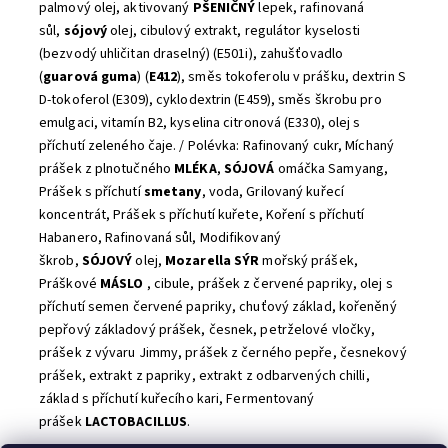
palmový olej, aktivovaný
PŠENIČNÝ
lepek, rafinovaná
sůl,
sójový
olej, cibulový extrakt, regulátor kyselosti
(bezvodý uhličitan draselný) (E501i), zahušťovadlo
(
guarová
guma
) (
E412
), směs tokoferolu v prášku, dextrin S
D-tokoferol (E309), cyklodextrin (E459), směs škrobu pro
emulgaci, vitamín B2, kyselina citronová (E330), olej s
příchutí zeleného čaje. / Polévka: Rafinovaný cukr, Míchaný
prášek z plnotučného
MLÉKA
,
SÓJOVÁ
omáčka Samyang,
Prášek s příchutí
smetany
, voda, Grilovaný kuřecí
koncentrát, Prášek s příchutí kuřete, Koření s příchutí
Habanero, Rafinovaná sůl, Modifikovaný
škrob,
SÓJOVÝ
olej,
Mozarella
SÝR
mořský prášek,
Práškové
MÁSLO
, cibule, prášek z červené papriky, olej s
příchutí semen červené papriky, chuťový základ, kořeněný
pepřový základový prášek, česnek, petrželové vločky,
prášek z vývaru Jimmy, prášek z černého pepře, česnekový
prášek, extrakt z papriky, extrakt z odbarvených chilli,
základ s příchutí kuřecího kari, Fermentovaný
prášek
LACTOBACILLUS
.