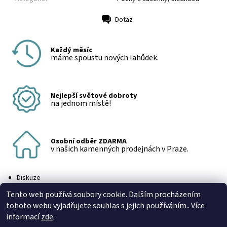
Dotaz
Tisk
Každý měsíc
máme spoustu nových lahůdek.
Nejlepší světové dobroty
na jednom místě!
Osobní odběr ZDARMA
v našich kamenných prodejnách v Praze.
Diskuze
Buďte první, kdo napíše příspěvek k této položce.
Tento web používá soubory cookie. Dalším procházením
Přidat komentář
tohoto webu vyjadřujete souhlas s jejich používáním.. Více
informací
zde
.