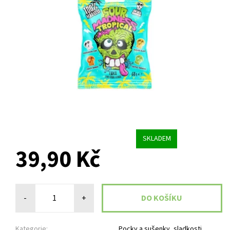
SKLADEM
39,90 Kč
-
+
Kategorie:
Pocky a sušenky, sladkosti