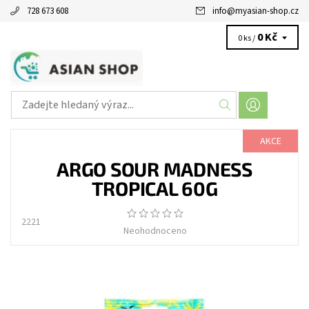
728 673 608
info
@
myasian-shop.cz
0 Kč
0 ks /
AKCE
ARGO SOUR MADNESS
TROPICAL 60G
2221
Neohodnoceno