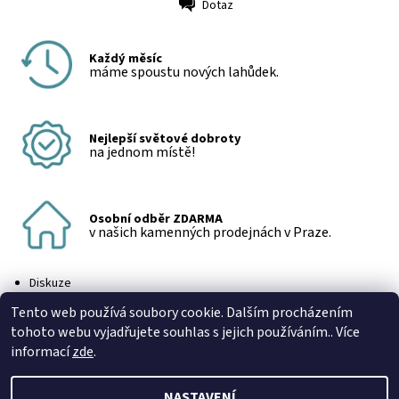
Dotaz
Tisk
Každý měsíc
máme spoustu nových lahůdek.
Nejlepší světové dobroty
na jednom místě!
Osobní odběr ZDARMA
v našich kamenných prodejnách v Praze.
Diskuze
Buďte první, kdo napíše příspěvek k této položce.
Tento web používá soubory cookie. Dalším procházením
Přidat komentář
tohoto webu vyjadřujete souhlas s jejich používáním.. Více
informací
zde
.
NASTAVENÍ