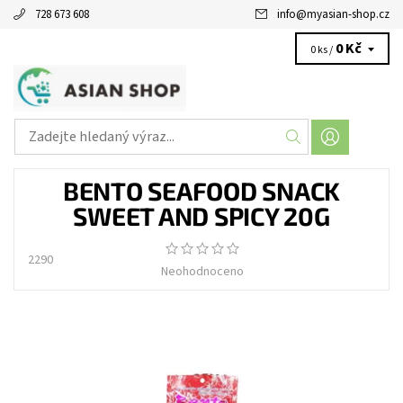
728 673 608
info
@
myasian-shop.cz
0 Kč
0 ks /
BENTO SEAFOOD SNACK
SWEET AND SPICY 20G
2290
Neohodnoceno