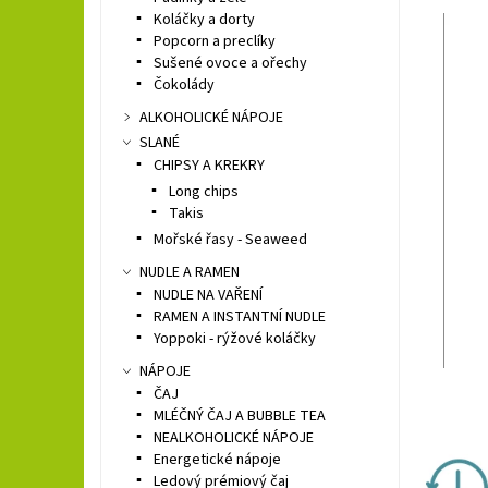
Koláčky a dorty
Popcorn a preclíky
Sušené ovoce a ořechy
Čokolády
ALKOHOLICKÉ NÁPOJE
SLANÉ
CHIPSY A KREKRY
Long chips
Takis
Mořské řasy - Seaweed
NUDLE A RAMEN
NUDLE NA VAŘENÍ
RAMEN A INSTANTNÍ NUDLE
Yoppoki - rýžové koláčky
NÁPOJE
ČAJ
MLÉČNÝ ČAJ A BUBBLE TEA
NEALKOHOLICKÉ NÁPOJE
Energetické nápoje
Ledový prémiový čaj