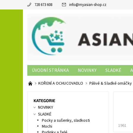
728 673 608
info
@
myasian-shop.cz
ÚVODNÍ STRÁNKA
NOVINKY
SLADKÉ
A
SUSHI PRODUKTY
NON-FOOD
KONTAKTY
KOŘENÍ A OCHUCOVADLO
Pálivé & Sladké omáčky
KATEGORIE
NOVINKY
SLADKÉ
Pocky a sušenky, sladkosti
1961
Mochi
Pudinky a želé