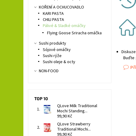
KOŘENÍ A OCHUCOVADLO
KARI PASTA
CHILI PASTA
Pálivé & Sladké omáčky
Flying Goose Sriracha omáčka
Sushi produkty
Sójové omáčky
Diskuze
Sushi rýže
Buďte 
Sushi oleje & octy
Př
NON-FOOD
TOP 10
QLove Milk Traditional
Mochi Standing...
99,90 Kč
QLove Strawberry
Traditional Mochi...
99,90 Kč