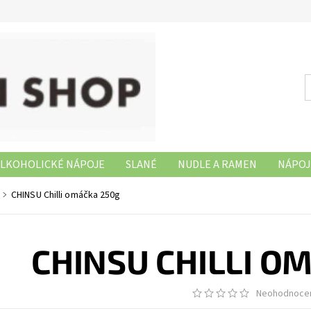
LKOHOLICKÉ NÁPOJE
SLANÉ
NUDLE A RAMEN
NÁPOJ
NAŠE PRODEJNY
CHINSU Chilli omáčka 250g
CHINSU CHILLI O
Neohodnoce