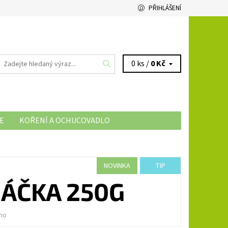
PŘIHLÁŠENÍ
0 ks /
0 Kč
E
KOŘENÍ A OCHUCOVADLO
NOVINKA
TIP
MÁČKA 250G
no