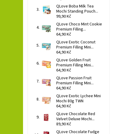
QLove Boba Milk Tea
Mochi Standing Pouch...
99,90 Kč
QLove Choco Mint Cookie
Premium Filling...
64,90 Kč
QLove Exotic Coconut
Premium Filling Mini...
64,90 Kč
QLove Golden Fruit
Premium Filling Mini...
64,90 Kč
QLove Passion Fruit
Premium Filling Mini...
64,90 Kč
QLove Exotic Lychee Mini
Mochi 80g TWN
64,90 Kč
QLove Chocolate Red
Velvet Deluxe Mochi...
89,90 Kč
QLove Chocolate Fudge