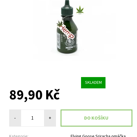
SKLADEM
89,90 Kč
-
+
Kategorie:
Flying Goose Sriracha omáčka