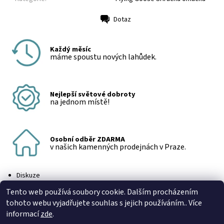
Dotaz
Tisk
Každý měsíc
máme spoustu nových lahůdek.
Nejlepší světové dobroty
na jednom místě!
Osobní odběr ZDARMA
v našich kamenných prodejnách v Praze.
Diskuze
Buďte první, kdo napíše příspěvek k této položce.
Tento web používá soubory cookie. Dalším procházením
Přidat komentář
tohoto webu vyjadřujete souhlas s jejich používáním.. Více
informací
zde
.