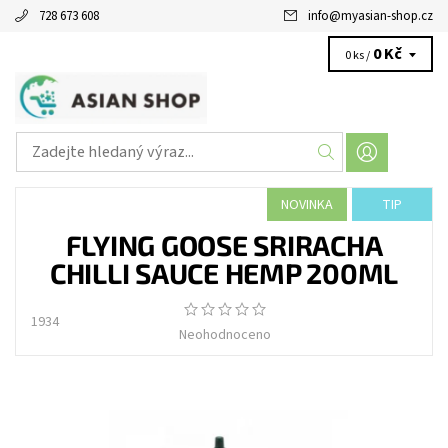
728 673 608
info
@
myasian-shop.cz
0 Kč
0 ks /
NOVINKA
TIP
FLYING GOOSE SRIRACHA
CHILLI SAUCE HEMP 200ML
1934
Neohodnoceno