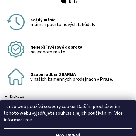
Dotaz
Tisk
Každý měsíc
máme spoustu nových lahůdek.
Nejlepší světové dobroty
na jednom místě!
Osobní odběr ZDARMA
v našich kamenných prodejnách v Praze.
Diskuze
Buďte první, kdo napíše příspěvek k této položce.
Tento web používá soubory cookie. Dalším procházením
Přidat komentář
tohoto webu vyjadřujete souhlas s jejich používáním.. Více
informací
zde
.
NASTAVENÍ