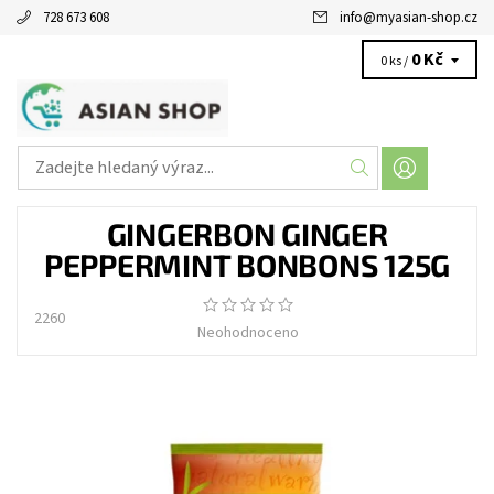
728 673 608
info
@
myasian-shop.cz
0 Kč
0 ks /
GINGERBON GINGER
PEPPERMINT BONBONS 125G
2260
Neohodnoceno