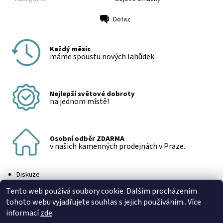
Dotaz
Tisk
Každý měsíc
máme spoustu nových lahůdek.
Nejlepší světové dobroty
na jednom místě!
Osobní odběr ZDARMA
v našich kamenných prodejnách v Praze.
Diskuze
Buďte první, kdo napíše příspěvek k této položce.
Tento web používá soubory cookie. Dalším procházením
Přidat komentář
tohoto webu vyjadřujete souhlas s jejich používáním.. Více
informací
zde
.