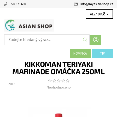
728 673 608
info
@
myasian-shop.cz
0 Kč
0 ks /
NOVINKA
TIP
KIKKOMAN TERIYAKI
MARINADE OMÁČKA 250ML
2015
Neohodnoceno