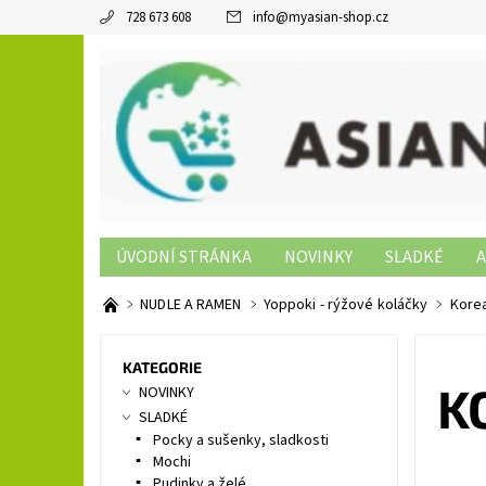
728 673 608
info
@
myasian-shop.cz
ÚVODNÍ STRÁNKA
NOVINKY
SLADKÉ
A
SUSHI PRODUKTY
NON-FOOD
KONTAKTY
NUDLE A RAMEN
Yoppoki - rýžové koláčky
Korea
KATEGORIE
K
NOVINKY
SLADKÉ
Pocky a sušenky, sladkosti
Mochi
Pudinky a želé