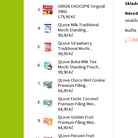
Sklad
ORION CHOCOPIE Originál
396G
Návod 
179,90 Kč
omáčk
QLove Milk Traditional
Mochi Standing...
Buďte 
99,90 Kč
Př
QLove Strawberry
Traditional Mochi...
99,90 Kč
QLove Boba Milk Tea
Mochi Standing Pouch...
99,90 Kč
QLove Choco Mint Cookie
Premium Filling...
64,90 Kč
QLove Exotic Coconut
Premium Filling Mini...
64,90 Kč
QLove Golden Fruit
Premium Filling Mini...
64,90 Kč
QLove Passion Fruit