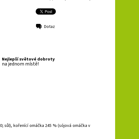
Dotaz
Nejlepší světové dobroty
na jednom místě!
0; sůl), kořenící omáčka 245 % (sójová omáčka v