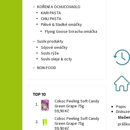
KOŘENÍ A OCHUCOVADLO
KARI PASTA
CHILI PASTA
Pálivé & Sladké omáčky
Flying Goose Sriracha omáčka
Sushi produkty
Sójové omáčky
Sushi rýže
Sushi oleje & octy
NON-FOOD
TOP 10
Cokoc Peeling Soft Candy
Green Grape 75g
Popis
59,90 Kč
Diskuze
Složen
Cokoc Peeling Soft Candy
Green Grape 75g
prášku 
59,90 Kč