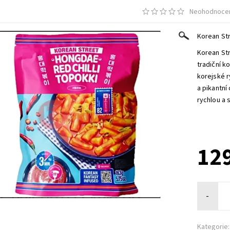
Neohodnoce
Korean Str
Korean Str
tradiční k
korejské r
a pikantní
rychlou a 
129
-
Kategorie: