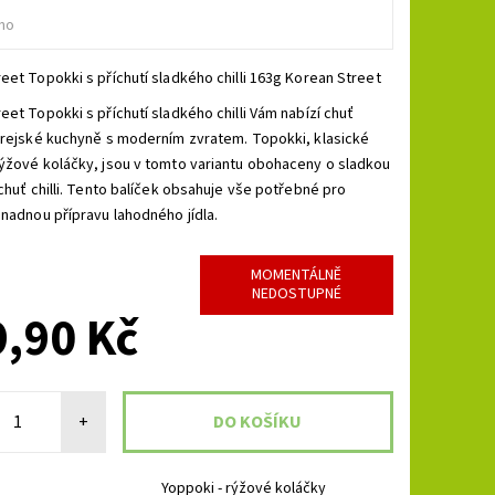
no
eet Topokki s příchutí sladkého chilli 163g Korean Street
eet Topokki s příchutí sladkého chilli Vám nabízí chuť
orejské kuchyně s moderním zvratem. Topokki, klasické
ýžové koláčky, jsou v tomto variantu obohaceny o sladkou
 chuť chilli. Tento balíček obsahuje vše potřebné pro
snadnou přípravu lahodného jídla.
MOMENTÁLNĚ
NEDOSTUPNÉ
,90 Kč
+
Yoppoki - rýžové koláčky