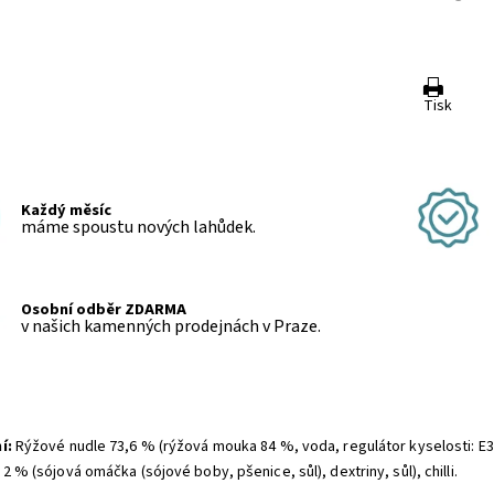
Tisk
Každý měsíc
máme spoustu nových lahůdek.
Osobní odběr ZDARMA
v našich kamenných prodejnách v Praze.
í:
Rýžové nudle 73,6 % (rýžová mouka 84 %, voda, regulátor kyselosti: E3
2 % (sójová omáčka (sójové boby, pšenice, sůl), dextriny, sůl), chilli.