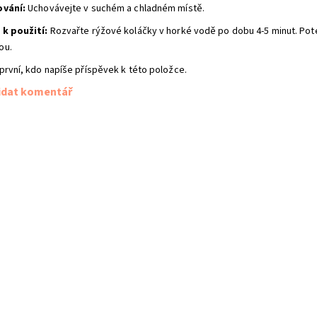
ování:
Uchovávejte v suchém a chladném místě.
k použití:
Rozvařte rýžové koláčky v horké vodě po dobu 4-5 minut. Poté 
ou.
první, kdo napíše příspěvek k této položce.
idat komentář