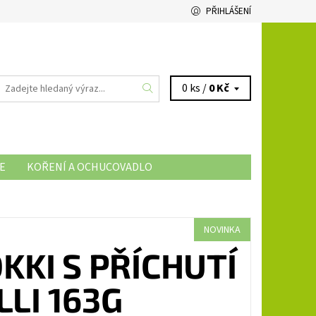
PŘIHLÁŠENÍ
0 ks /
0 Kč
E
KOŘENÍ A OCHUCOVADLO
NOVINKA
KI S PŘÍCHUTÍ
LI 163G