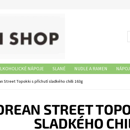
LKOHOLICKÉ NÁPOJE
SLANÉ
NUDLE A RAMEN
NÁPOJ
NAŠE PRODEJNY
n Street Topokki s příchutí sladkého chilli 163g
OREAN STREET TOPOK
SLADKÉHO CHIL