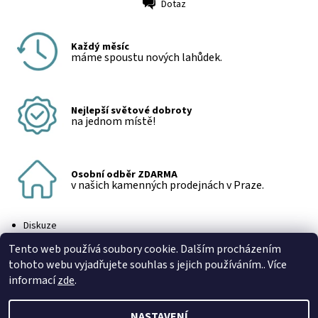
Dotaz
Tisk
Každý měsíc
máme spoustu nových lahůdek.
Nejlepší světové dobroty
na jednom místě!
Osobní odběr ZDARMA
v našich kamenných prodejnách v Praze.
Diskuze
Buďte první, kdo napíše příspěvek k této položce.
Tento web používá soubory cookie. Dalším procházením
Přidat komentář
tohoto webu vyjadřujete souhlas s jejich používáním.. Více
informací
zde
.
NASTAVENÍ