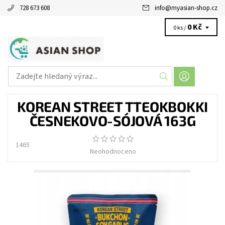
728 673 608
info
@
myasian-shop.cz
0 Kč
0 ks /
KOREAN STREET TTEOKBOKKI
ČESNEKOVO-SÓJOVÁ 163G
1465
Neohodnoceno