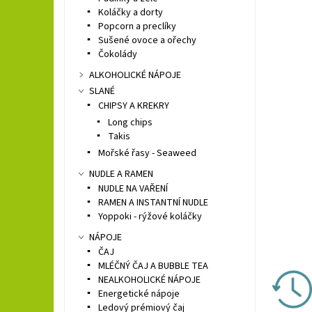
Koláčky a dorty
Popcorn a preclíky
Sušené ovoce a ořechy
Čokolády
ALKOHOLICKÉ NÁPOJE
SLANÉ
CHIPSY A KREKRY
Long chips
Takis
Mořské řasy - Seaweed
NUDLE A RAMEN
NUDLE NA VAŘENÍ
RAMEN A INSTANTNÍ NUDLE
Yoppoki - rýžové koláčky
NÁPOJE
ČAJ
MLÉČNÝ ČAJ A BUBBLE TEA
NEALKOHOLICKÉ NÁPOJE
Energetické nápoje
Ledový prémiový čaj