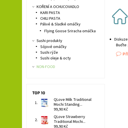
KOŘENÍ A OCHUCOVADLO
KARI PASTA
CHILI PASTA
Pálivé & Sladké omáčky
Flying Goose Sriracha omáčka
Diskuze
Sushi produkty
Buďte 
Sójové omáčky
Sushi rýže
Př
Sushi oleje & octy
NON-FOOD
TOP 10
QLove Milk Traditional
Mochi Standing...
99,90 Kč
QLove Strawberry
Traditional Mochi...
99,90 Kč