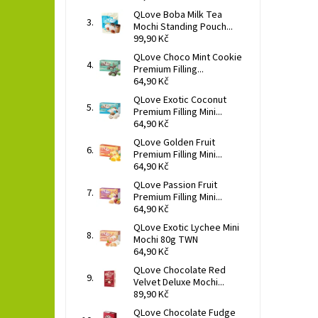
QLove Boba Milk Tea
Mochi Standing Pouch...
99,90 Kč
QLove Choco Mint Cookie
Premium Filling...
64,90 Kč
QLove Exotic Coconut
Premium Filling Mini...
64,90 Kč
QLove Golden Fruit
Premium Filling Mini...
64,90 Kč
QLove Passion Fruit
Premium Filling Mini...
64,90 Kč
QLove Exotic Lychee Mini
Mochi 80g TWN
64,90 Kč
QLove Chocolate Red
Velvet Deluxe Mochi...
89,90 Kč
QLove Chocolate Fudge