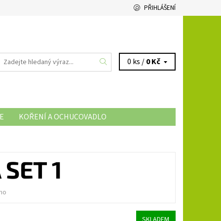
PŘIHLÁŠENÍ
0 ks /
0 Kč
E
KOŘENÍ A OCHUCOVADLO
SET 1
no
SKLADEM