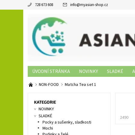
728 673 608
info
@
myasian-shop.cz
ÚVODNÍ STRÁNKA
NOVINKY
SLADKÉ
A
SUSHI PRODUKTY
NON-FOOD
KONTAKTY
NON-FOOD
Matcha Tea set 1
KATEGORIE
NOVINKY
SLADKÉ
2490
Pocky a sušenky, sladkosti
Mochi
Pudinky a želé