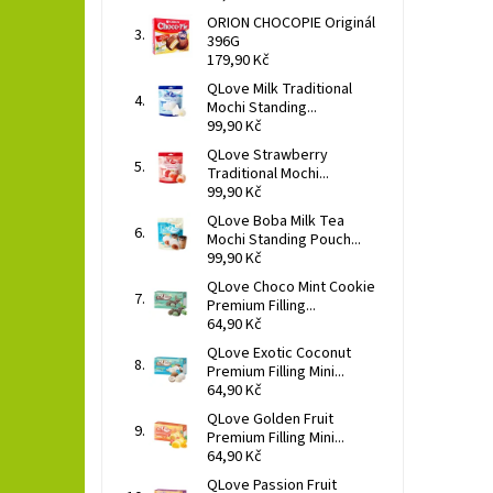
ORION CHOCOPIE Originál
396G
179,90 Kč
QLove Milk Traditional
Mochi Standing...
99,90 Kč
QLove Strawberry
Traditional Mochi...
99,90 Kč
QLove Boba Milk Tea
Mochi Standing Pouch...
99,90 Kč
QLove Choco Mint Cookie
Premium Filling...
64,90 Kč
QLove Exotic Coconut
Premium Filling Mini...
64,90 Kč
QLove Golden Fruit
Premium Filling Mini...
64,90 Kč
QLove Passion Fruit