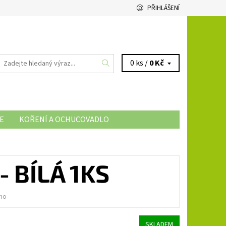
PŘIHLÁŠENÍ
0 ks /
0 Kč
E
KOŘENÍ A OCHUCOVADLO
- BÍLÁ 1KS
no
SKLADEM