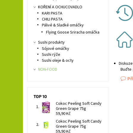
KOŘENÍ A OCHUCOVADLO
KARI PASTA
CHILI PASTA
Pálivé & Sladké omáčky
Flying Goose Sriracha omáčka
Sushi produkty
Sójové omáčky
Sushi rýže
Sushi oleje & octy
Diskuze
NON-FOOD
Buďte 
Př
TOP 10
Cokoc Peeling Soft Candy
Green Grape 75g
59,90 Kč
Cokoc Peeling Soft Candy
Green Grape 75g
59,90 Kč