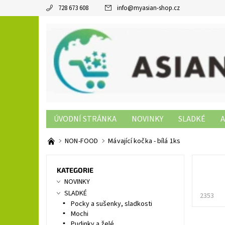
728 673 608
info
@
myasian-shop.cz
ÚVODNÍ STRÁNKA
NOVINKY
SLADKÉ
A
SUSHI PRODUKTY
NON-FOOD
KONTAKTY
NON-FOOD
Mávající kočka - bílá 1ks
KATEGORIE
NOVINKY
SLADKÉ
2353
Pocky a sušenky, sladkosti
Mochi
Pudinky a želé