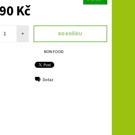
90 Kč
+
NON-FOOD
Dotaz