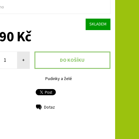
no
SKLADEM
90 Kč
+
Pudinky a želé
Dotaz