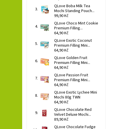
QLove Boba Milk Tea
Mochi Standing Pouch...
99,90 Kč
QLove Choco Mint Cookie
Premium Filling...
64,90 Kč
QLove Exotic Coconut
Premium Filling Mini...
64,90 Kč
QLove Golden Fruit
Premium Filling Mini...
64,90 Kč
QLove Passion Fruit
Premium Filling Mini...
64,90 Kč
QLove Exotic Lychee Mini
Mochi 80g TWN
64,90 Kč
QLove Chocolate Red
Velvet Deluxe Mochi...
89,90 Kč
QLove Chocolate Fudge