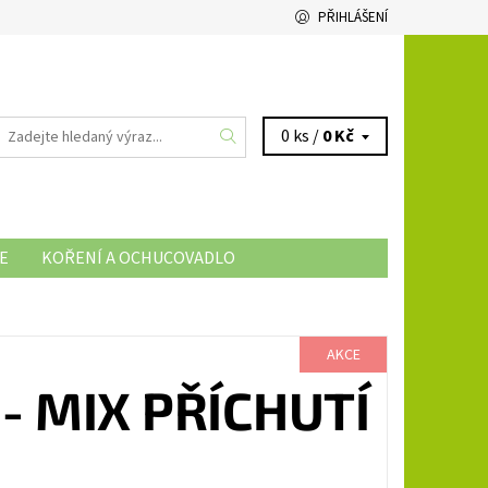
PŘIHLÁŠENÍ
0 ks /
0 Kč
E
KOŘENÍ A OCHUCOVADLO
AKCE
- MIX PŘÍCHUTÍ