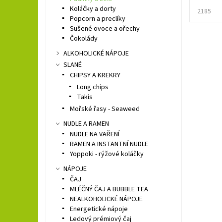
Koláčky a dorty
2185
Popcorn a preclíky
Sušené ovoce a ořechy
Čokolády
ALKOHOLICKÉ NÁPOJE
SLANÉ
CHIPSY A KREKRY
Long chips
Takis
Mořské řasy - Seaweed
NUDLE A RAMEN
NUDLE NA VAŘENÍ
RAMEN A INSTANTNÍ NUDLE
Yoppoki - rýžové koláčky
NÁPOJE
ČAJ
MLÉČNÝ ČAJ A BUBBLE TEA
NEALKOHOLICKÉ NÁPOJE
Energetické nápoje
Ledový prémiový čaj