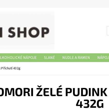
LKOHOLICKÉ NÁPOJE
SLANÉ
NUDLE A RAMEN
NÁPOJ
NAŠE PRODEJNY
 Příchutí 432g
OMORI ŽELÉ PUDINK 
432G