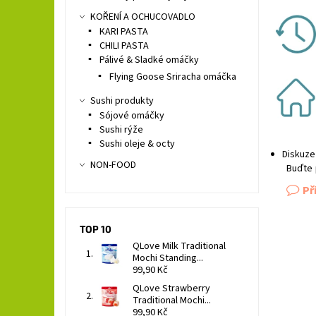
KOŘENÍ A OCHUCOVADLO
KARI PASTA
CHILI PASTA
Pálivé & Sladké omáčky
Flying Goose Sriracha omáčka
Sushi produkty
Sójové omáčky
Sushi rýže
Sushi oleje & octy
Diskuze
NON-FOOD
Buďte 
Př
TOP 10
QLove Milk Traditional
Mochi Standing...
99,90 Kč
QLove Strawberry
Traditional Mochi...
99,90 Kč