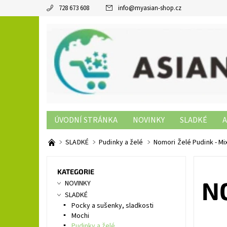
728 673 608
info
@
myasian-shop.cz
ÚVODNÍ STRÁNKA
NOVINKY
SLADKÉ
A
SUSHI PRODUKTY
NON-FOOD
KONTAKTY
SLADKÉ
Pudinky a želé
Nomori Želé Pudink - Mix
KATEGORIE
N
NOVINKY
SLADKÉ
Pocky a sušenky, sladkosti
Mochi
Pudinky a želé