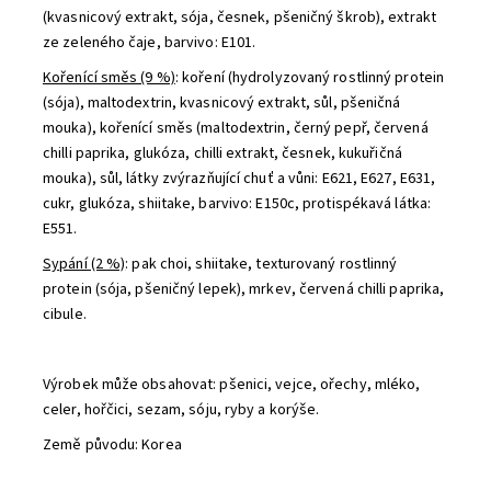
(kvasnicový extrakt, sója, česnek, pšeničný škrob), extrakt
ze zeleného čaje, barvivo: E101.
Kořenící směs (9 %)
: koření (hydrolyzovaný rostlinný protein
(sója), maltodextrin, kvasnicový extrakt, sůl, pšeničná
mouka), kořenící směs (maltodextrin, černý pepř, červená
chilli paprika, glukóza, chilli extrakt, česnek, kukuřičná
mouka), sůl, látky zvýrazňující chuť a vůni: E621, E627, E631,
cukr, glukóza, shiitake, barvivo: E150c, protispékavá látka:
E551.
Sypání (2 %)
: pak choi, shiitake, texturovaný rostlinný
protein (sója, pšeničný lepek), mrkev, červená chilli paprika,
cibule.
Výrobek může obsahovat: pšenici, vejce, ořechy, mléko,
celer, hořčici, sezam, sóju, ryby a korýše.
Země původu: Korea