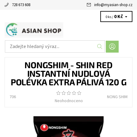
728 673 608
info
@
myasian-shop.cz
0 Kč
0 ks /
NONGSHIM - SHIN RED
INSTANTNÍ NUDLOVÁ
POLÉVKA EXTRA PÁLIVÁ 120 G
706
NONG SHIM
Neohodnoceno