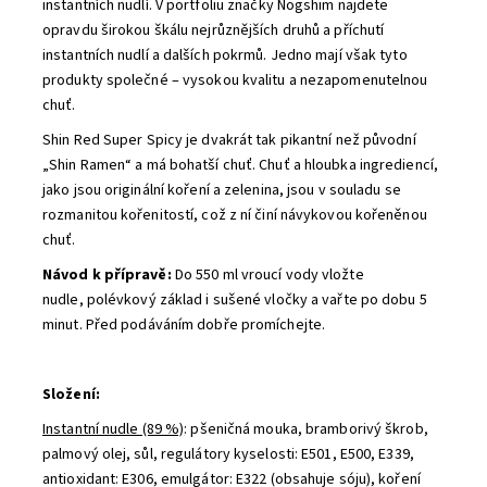
instantních nudlí. V portfoliu značky Nogshim najdete
opravdu širokou škálu nejrůznějších druhů a příchutí
instantních nudlí a dalších pokrmů. Jedno mají však tyto
produkty společné – vysokou kvalitu a nezapomenutelnou
chuť.
Shin Red Super Spicy je dvakrát tak pikantní než původní
„Shin Ramen“ a má bohatší chuť. Chuť a hloubka ingrediencí,
jako jsou originální koření a zelenina, jsou v souladu se
rozmanitou kořenitostí, což z ní činí návykovou kořeněnou
chuť.
Návod k přípravě:
Do 550 ml vroucí vody vložte
nudle,
polévkový základ i sušené vločky a vařte po dobu 5
minut.
Před podáváním dobře promíchejte.
Složení:
Instantní nudle (89 %)
:
pšeničná mouka, bramborivý škrob,
palmový olej, sůl, regulátory kyselosti: E501, E500, E339,
antioxidant: E306, emulgátor: E322 (obsahuje sóju), koření