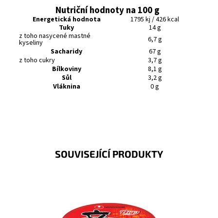
Nutriční hodnoty na 100 g
Energetická hodnota
1795 kj / 426 kcal
Tuky
14 g
z toho nasycené mastné
6,7 g
kyseliny
Sacharidy
67 g
z toho cukry
3,7 g
Bílkoviny
8,1 g
Sůl
3,2 g
Vláknina
0 g
SOUVISEJÍCÍ PRODUKTY
Instantní nudlová pálivá polévka v kelímku.