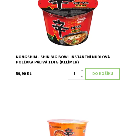
Dostupnost:
Skladem
NONGSHIM - SHIN BIG BOWL INSTANTNÍ NUDLOVÁ
POLÉVKA PÁLIVÁ 114 G (KELÍMEK)
59,90 Kč
Instantní nudlová polévka s příchutí kimchi (fermentovaná
zelenina) v kelímku.
Dostupnost:
Skladem