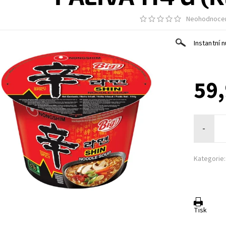
Neohodnoce
Instantní 
59,
-
Kategorie:
Tisk