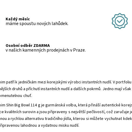
Každý měsíc
máme spoustu nových lahůdek.
Osobní odběr ZDARMA
v našich kamenných prodejnách v Praze.
im patří k jedničkám mezi korejskými výrobci instantních nudlí. V portfol
nějších druhů a příchutí instantních nudlí a dalších pokrmů. Jedno mají vša
menutelnou chuť.
im Shin Big Bowl 114 g je gurmánská volba, která přináší autentické kore
e kvalitních surovin a jsou připraveny s největší pečlivostí, což zaručuje 
ou a rychlou alternativu tradičního jídla, kterou si můžete vychutnat kdeko
řipravenou lahodnou a vydatnou misku nudlí.