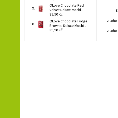
QLove Chocolate Red
Velvet Deluxe Mochi...
E
89,90 Kč
z toho
QLove Chocolate Fudge
Brownie Deluxe Mochi...
89,90 Kč
z toho
Inst