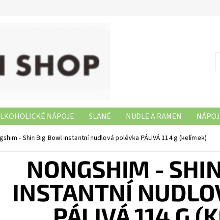
LKOHOLICKÉ NÁPOJE
SLANÉ
NUDLE A RAMEN
NÁPOJ
NAŠE PRODEJNY
shim - Shin Big Bowl instantní nudlová polévka PÁLIVÁ 114 g (kelímek)
NONGSHIM - SHIN
INSTANTNÍ NUDLO
PÁLIVÁ 114 G (