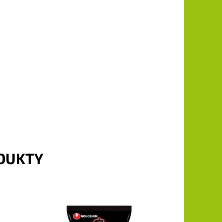
ODUKTY
utí
Instantní nudlová extra pálivá polévka.