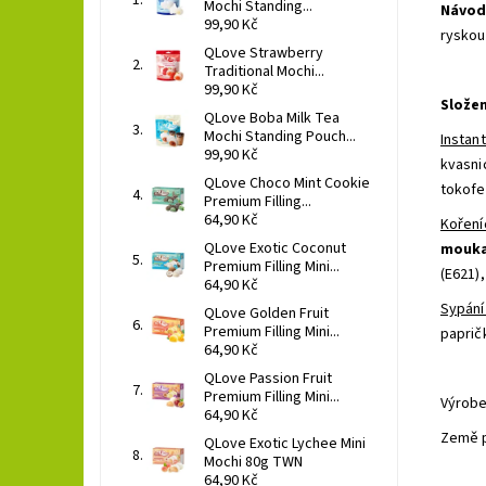
Mochi Standing...
Návod 
99,90 Kč
ryskou
QLove Strawberry
Traditional Mochi...
99,90 Kč
Složen
QLove Boba Milk Tea
Mochi Standing Pouch...
Instant
99,90 Kč
kvasnic
QLove Choco Mint Cookie
tokofer
Premium Filling...
64,90 Kč
Koření
QLove Exotic Coconut
mouk
Premium Filling Mini...
(E621),
64,90 Kč
Sypání
QLove Golden Fruit
Premium Filling Mini...
paprič
64,90 Kč
QLove Passion Fruit
Premium Filling Mini...
Výrobe
64,90 Kč
Země 
QLove Exotic Lychee Mini
Mochi 80g TWN
64,90 Kč