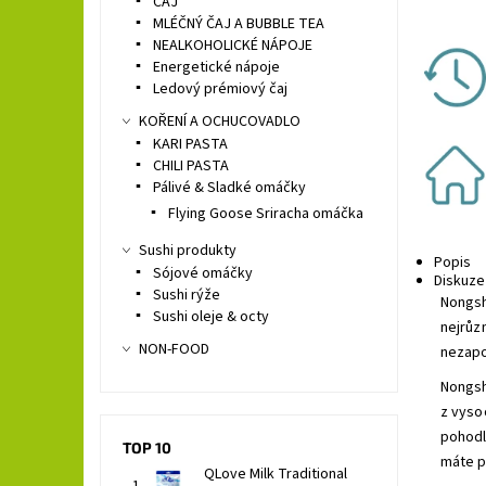
ČAJ
MLÉČNÝ ČAJ A BUBBLE TEA
NEALKOHOLICKÉ NÁPOJE
Energetické nápoje
Ledový prémiový čaj
KOŘENÍ A OCHUCOVADLO
KARI PASTA
CHILI PASTA
Pálivé & Sladké omáčky
Flying Goose Sriracha omáčka
Sushi produkty
Popis
Sójové omáčky
Diskuze
Sushi rýže
Nongsh
Sushi oleje & octy
nejrůz
NON-FOOD
nezapo
Nongsh
z vysoc
pohodln
TOP 10
máte p
QLove Milk Traditional