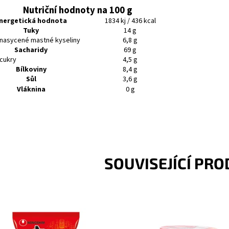
Nutriční hodnoty na 100 g
nergetická hodnota
1834 kj / 436 kcal
Tuky
14 g
 nasycené mastné kyseliny
6,8 g
Sacharidy
69 g
 cukry
4,5 g
Bílkoviny
8,4 g
Sůl
3,6 g
Vláknina
0 g
SOUVISEJÍCÍ PR
antní nudlová pálivá polévka.
Instantní nudlová polévka s přích