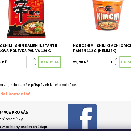
kimchi (fermentovaná zelenina) v
upnost:
Skladem
kelímku.
Dostupnost:
Skladem
GSHIM - SHIN RAMEN INSTANTNÍ
NONGSHIM - SHIN KIMCHI ORIG
LOVÁ POLÉVKA PÁLIVÁ 120 G
RAMEN 112 G (KELÍMEK)
0 Kč
59,90 Kč
první, kdo napíše příspěvek k této položce.
idat komentář
MACE PRO VÁS
ní podmínky
ky ochrany osobních údajů