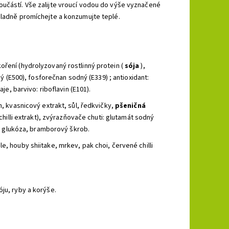
oučástí. Vše zalijte vroucí vodou do výše vyznačené
kladně promíchejte a konzumujte teplé.
oření (hydrolyzovaný rostlinný protein (
sója
),
ný (E500), fosforečnan sodný (E339) ; antioxidant:
je, barvivo: riboflavin (E101).
n, kvasnicový extrakt, sůl, ředkvičky,
pšeničná
 chilli extrakt), zvýrazňovače chuti: glutamát sodný
ke, glukóza, bramborový škrob.
ule, houby shiitake, mrkev, pak choi, červené chilli
ju, ryby a korýše.