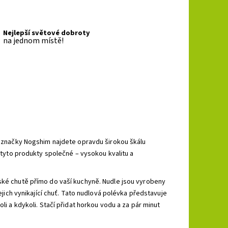
Nejlepší světové dobroty
na jednom místě!
iu značky Nogshim najdete opravdu širokou škálu
k tyto produkty společné – vysokou kvalitu a
jské chutě přímo do vaší kuchyně. Nudle jsou vyrobeny
jejich vynikající chuť. Tato nudlová polévka představuje
li a kdykoli. Stačí přidat horkou vodu a za pár minut