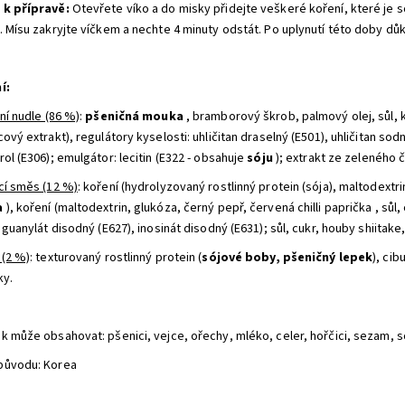
k přípravě:
Otevřete víko a do misky přidejte veškeré koření, které je s
. Mísu zakryjte víčkem a nechte 4 minuty odstát. Po uplynutí této doby dů
í:
ní nudle (86 %)
:
pšeničná mouka
, bramborový škrob, palmový olej, sůl, k
ový extrakt), regulátory kyselosti: uhličitan draselný (E501), uhličitan sod
ol (E306); emulgátor: lecitin (E322 - obsahuje
sóju
); extrakt ze zeleného ča
cí směs (12 %)
: koření (hydrolyzovaný rostlinný protein (sója), maltodextri
a
), koření (maltodextrin, glukóza, černý pepř, červená chilli paprička , sůl,
 guanylát disodný (E627), inosinát disodný (E631); sůl, cukr, houby shiita
 (2 %)
: texturovaný rostlinný protein (
sójové boby, pšeničný lepek
), cib
ky.
k může obsahovat: pšenici, vejce, ořechy, mléko, celer, hořčici, sezam, só
původu: Korea