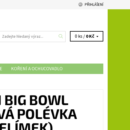
PŘIHLÁŠENÍ
0 ks /
0 Kč
E
KOŘENÍ A OCHUCOVADLO
 BIG BOWL
VÁ POLÉVKA
KELÍMEK)