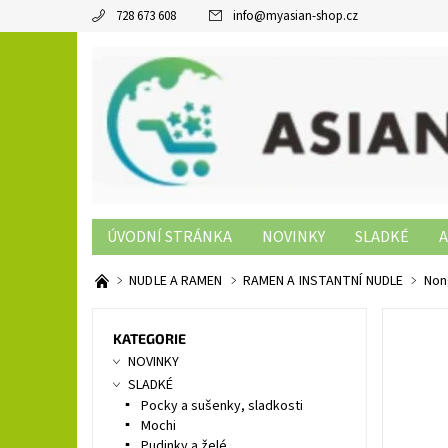
728 673 608
info
@
myasian-shop.cz
ÚVODNÍ STRÁNKA
NOVINKY
SLADKÉ
A
SUSHI PRODUKTY
NON-FOOD
KONTAKTY
NUDLE A RAMEN
RAMEN A INSTANTNÍ NUDLE
Nong
KATEGORIE
NOVINKY
SLADKÉ
Pocky a sušenky, sladkosti
Mochi
Pudinky a želé