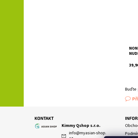
Dost
NON
NUD
39,9
Buďte 
Př
KONTAKT
INFOR
Kimmy Qshop s.r.o.
Obchod
info
@
myasian-shop.
Podmín