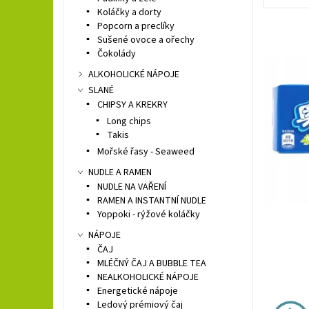
Koláčky a dorty
Popcorn a preclíky
Sušené ovoce a ořechy
Čokolády
ALKOHOLICKÉ NÁPOJE
SLANÉ
CHIPSY A KREKRY
Long chips
Takis
Mořské řasy - Seaweed
NUDLE A RAMEN
NUDLE NA VAŘENÍ
RAMEN A INSTANTNÍ NUDLE
Yoppoki - rýžové koláčky
NÁPOJE
ČAJ
MLÉČNÝ ČAJ A BUBBLE TEA
NEALKOHOLICKÉ NÁPOJE
Energetické nápoje
Ledový prémiový čaj