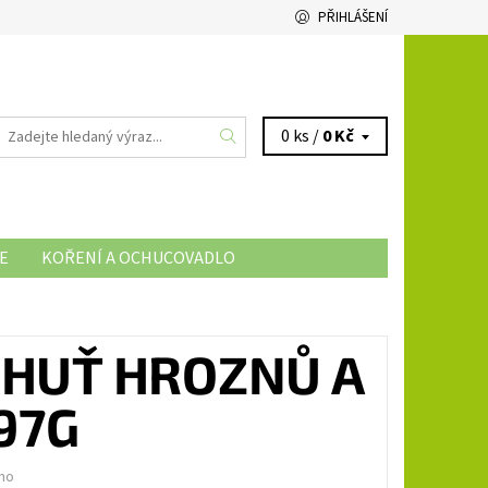
PŘIHLÁŠENÍ
0 ks /
0 Kč
E
KOŘENÍ A OCHUCOVADLO
CHUŤ HROZNŮ A
97G
no