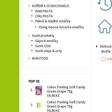
KOŘENÍ A OCHUCOVADLO
KARI PASTA
CHILI PASTA
Pálivé & Sladké omáčky
Flying Goose Sriracha omáčka
Sushi produkty
Sójové omáčky
Sushi rýže
Diskuze
Sushi oleje & octy
Buďte 
NON-FOOD
Př
TOP 10
Cokoc Peeling Soft Candy
Green Grape 75g
59,90 Kč
Cokoc Peeling Soft Candy
Green Grape 75g
59,90 Kč