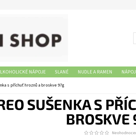
LKOHOLICKÉ NÁPOJE
SLANÉ
NUDLE A RAMEN
NÁPOJ
NAŠE PRODEJNY
ka s příchuť hroznů a broskve 97g
REO SUŠENKA S PŘÍ
BROSKVE 
Neohodnoce