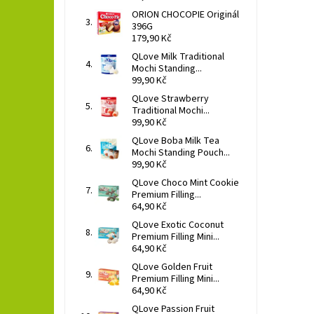
ORION CHOCOPIE Originál
396G
179,90 Kč
QLove Milk Traditional
Mochi Standing...
99,90 Kč
QLove Strawberry
Traditional Mochi...
99,90 Kč
QLove Boba Milk Tea
Mochi Standing Pouch...
99,90 Kč
QLove Choco Mint Cookie
Premium Filling...
64,90 Kč
QLove Exotic Coconut
Premium Filling Mini...
64,90 Kč
QLove Golden Fruit
Premium Filling Mini...
64,90 Kč
QLove Passion Fruit