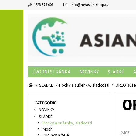
728 673 608
info
@
myasian-shop.cz
ÚVODNÍ STRÁNKA
NOVINKY
SLADKÉ
A
SUSHI PRODUKTY
NON-FOOD
KONTAKTY
SLADKÉ
Pocky a sušenky, sladkosti
OREO sušen
O
KATEGORIE
NOVINKY
SLADKÉ
Pocky a sušenky, sladkosti
Mochi
2407
Pudinky a želé