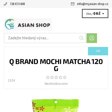
728 673 608
info
@
myasian-shop.cz
0 Kč
0 ks /
TIP
Q BRAND MOCHI MATCHA 120
G
1324
Neohodnoceno