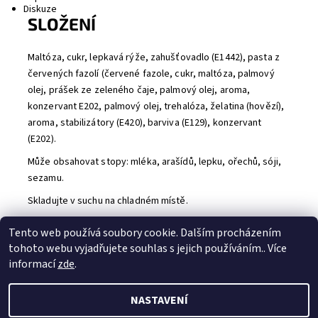
Diskuze
SLOŽENÍ
Maltóza, cukr, lepkavá rýže, zahušťovadlo (E1442), pasta z
červených fazolí (červené fazole, cukr, maltóza, palmový
olej, prášek ze zeleného čaje, palmový olej, aroma,
konzervant E202, palmový olej, trehalóza, želatina (hovězí),
aroma, stabilizátory (E420), barviva (E129), konzervant
(E202).
Může obsahovat stopy: mléka, arašídů, lepku, ořechů, sóji,
sezamu.
Skladujte v suchu na chladném místě.
Buďte první, kdo napíše příspěvek k této položce.
Tento web používá soubory cookie. Dalším procházením
Přidat komentář
tohoto webu vyjadřujete souhlas s jejich používáním.. Více
informací
zde
.
NASTAVENÍ