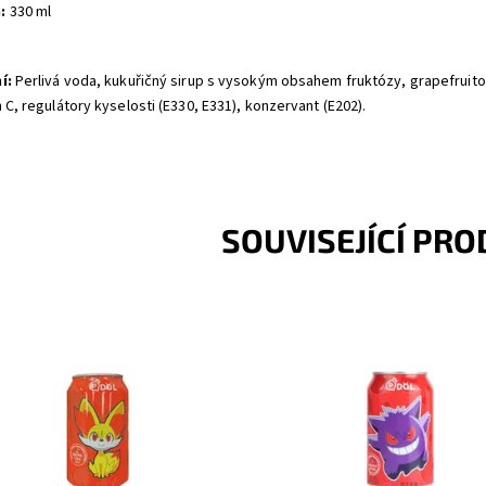
:
330 ml
í:
Perlivá voda, kukuřičný sirup s vysokým obsahem fruktózy, grapefruitov
 C, regulátory kyselosti (E330, E331), konzervant (E202).
SOUVISEJÍCÍ PR
 přináší sérii Pokemon perlivou
Qdol přináší sérii Pokemon perli
nádu s postavičkou Fannekin s
limonádu s postavičkou Gengar 
tí liči.
příchutí jahod.
upnost:
Skladem
Momentálně
Dostupnost:
nedostupné