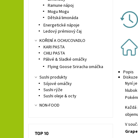
Ramune nápoj
Mogu Mogu
Dětská limonáda
Energetické nápoje
Ledový prémiový čaj
KOŘENÍ A OCHUCOVADLO
KARI PASTA
CHILI PASTA
Pálivé & Sladké omáčky
Flying Goose Sriracha omáčka
Popis
Sushi produkty
Diskuze
Nyní j
Sójové omáčky
Sushi rýže
hlubok
Sushi oleje & octy
Pokém
NON-FOOD
Každá 
objemu
V souč
Grape
TOP 10