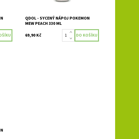
ON
QDOL - SYCENÝ NÁPOJ POKEMON
MEW PEACH 330 ML
69,90 Kč
vou
 s
ON