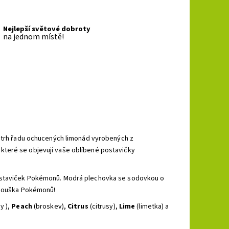
Nejlepší světové dobroty
na jednom místě!
a trh řadu ochucených limonád vyrobených z
které se objevují vaše oblíbené postavičky
postaviček Pokémonů. Modrá plechovka se sodovkou o
fanouška Pokémonů!
y ),
Peach
(broskev),
Citrus
(citrusy),
Lime
(limetka) a