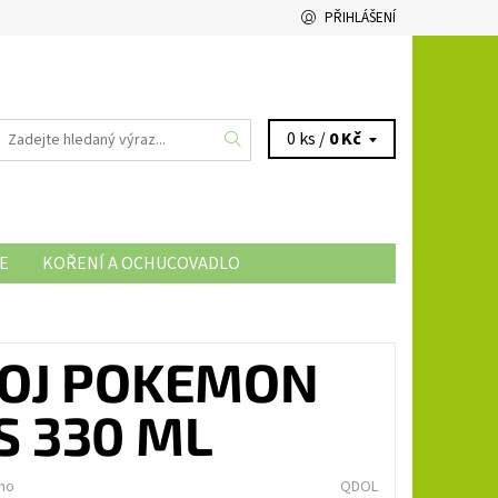
PŘIHLÁŠENÍ
0 ks /
0 Kč
E
KOŘENÍ A OCHUCOVADLO
POJ POKEMON
S 330 ML
no
QDOL