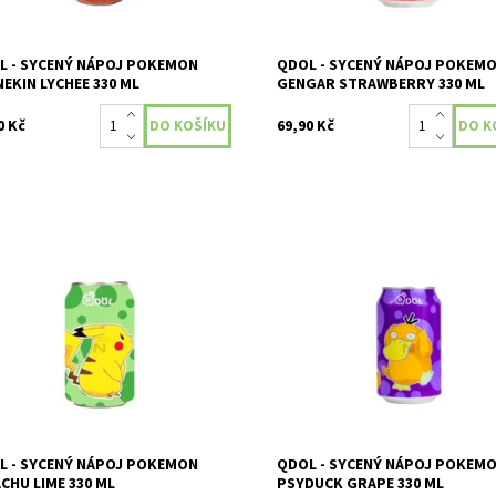
L - SYCENÝ NÁPOJ POKEMON
QDOL - SYCENÝ NÁPOJ POKEM
EKIN LYCHEE 330 ML
GENGAR STRAWBERRY 330 ML
0 Kč
69,90 Kč
 přináší sérii Pokemon perlivou
Qdol přináší sérii Pokemon perli
nádu s postavičkou Pikachu s
limonádu s postavičkou Psyduck
utí limetky.
příchutí hrozny.
Momentálně
Dostupnost:
Skladem
upnost:
nedostupné
L - SYCENÝ NÁPOJ POKEMON
QDOL - SYCENÝ NÁPOJ POKEM
CHU LIME 330 ML
PSYDUCK GRAPE 330 ML