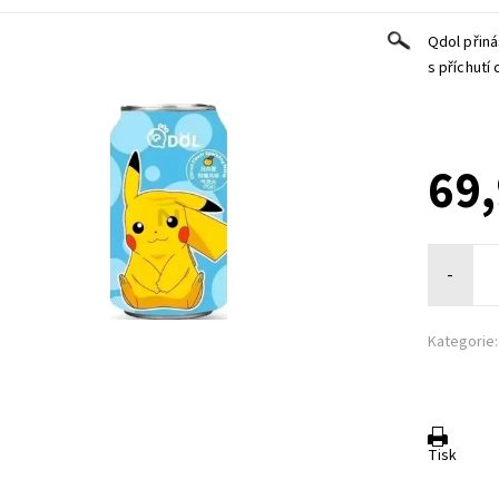
Qdol přiná
s příchutí 
69,
-
Kategorie:
Tisk