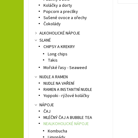
Koláčky a dorty
Popcorn a preclíky
Sušené ovoce a ořechy
Čokolády
ALKOHOLICKÉ NÁPOJE
SLANÉ
CHIPSY A KREKRY
Long chips
Takis
Mořské řasy - Seaweed
NUDLE A RAMEN
NUDLE NA VAŘENÍ
RAMEN A INSTANTNÍ NUDLE
Yoppoki - rýžové koláčky
NÁPOJE
ČAJ
MLÉČNÝ ČAJ A BUBBLE TEA
NEALKOHOLICKÉ NÁPOJE
Kombucha
Limonády