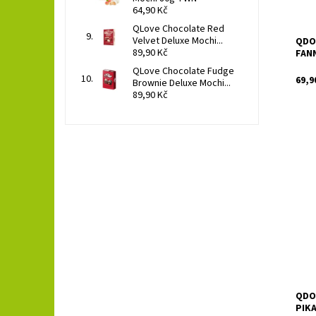
64,90 Kč
QLove Chocolate Red
Velvet Deluxe Mochi...
QDO
89,90 Kč
FANN
QLove Chocolate Fudge
69,9
Brownie Deluxe Mochi...
89,90 Kč
Qdol
limo
přích
Dost
QDO
PIKA