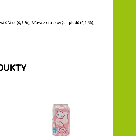
á šťáva (0,9 %), šťáva z citrusových plodů (0,1 %),
ODUKTY
vou
Qdol přináší sérii Pokemon perlivou
s
limonádu s postavičkou Mew s příchutí
broskve.
Momentálně
Dostupnost:
nedostupné