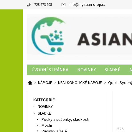
728 673 608
info
@
myasian-shop.cz
ÚVODNÍ STRÁNKA
NOVINKY
SLADKÉ
A
SUSHI PRODUKTY
NON-FOOD
KONTAKTY
NÁPOJE
NEALKOHOLICKÉ NÁPOJE
Qdol - Sycen
KATEGORIE
NOVINKY
SLADKÉ
Pocky a sušenky, sladkosti
Mochi
526
Pudinky a želé