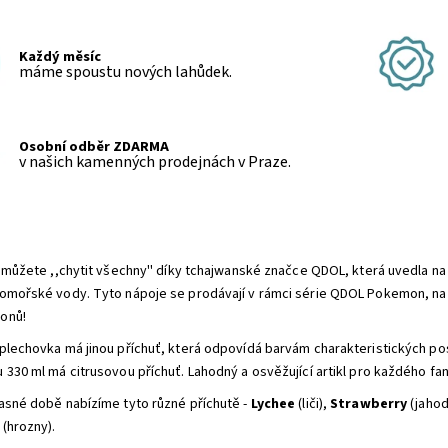
Každý měsíc
máme spoustu nových lahůdek.
Osobní odběr ZDARMA
v našich kamenných prodejnách v Praze.
e můžete ,,chytit všechny'' díky tchajwanské značce QDOL, která uvedla n
omořské vody. Tyto nápoje se prodávají v rámci série QDOL Pokemon, na 
onů!
plechovka má jinou příchuť, která odpovídá barvám charakteristických 
 330 ml má citrusovou příchuť. Lahodný a osvěžující artikl pro každého 
asné době nabízíme tyto různé příchutě -
Lychee
(liči),
Strawberry
(jahod
(hrozny).