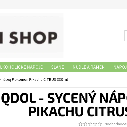
LKOHOLICKÉ NÁPOJE
SLANÉ
NUDLE A RAMEN
NÁPOJ
NAŠE PRODEJNY
ý nápoj Pokemon Pikachu CITRUS 330 ml
QDOL - SYCENÝ NÁ
PIKACHU CITRU
Neohodnoce