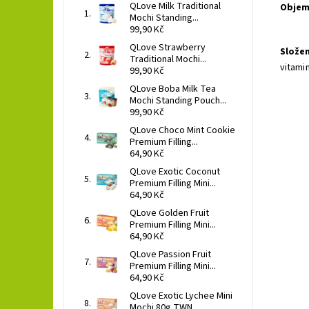
QLove Milk Traditional
Objem
Mochi Standing...
99,90 Kč
QLove Strawberry
Složen
Traditional Mochi...
vitamin
99,90 Kč
QLove Boba Milk Tea
Mochi Standing Pouch...
99,90 Kč
QLove Choco Mint Cookie
Premium Filling...
64,90 Kč
QLove Exotic Coconut
Premium Filling Mini...
64,90 Kč
QLove Golden Fruit
Premium Filling Mini...
64,90 Kč
Qdol
limo
QLove Passion Fruit
příchu
Premium Filling Mini...
64,90 Kč
Dost
QLove Exotic Lychee Mini
Mochi 80g TWN