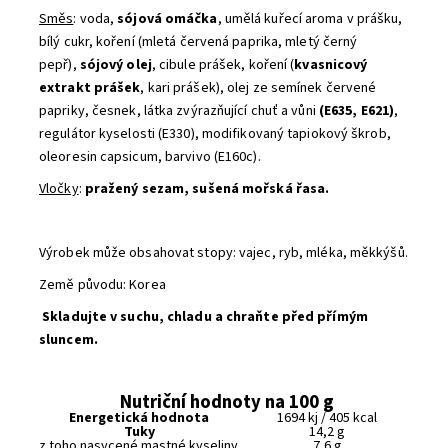
Směs
: voda,
sójová omáčka
, umělá kuřecí aroma v prášku,
bílý cukr, koření (mletá červená paprika, mletý černý
pepř),
sójový olej
, cibule prášek, koření (
kvasnicový
extrakt prášek
, kari prášek), olej ze semínek červené
papriky, česnek, látka zvýrazňující chuť a vůni
(E635, E621)
,
regulátor kyselosti (E330), modifikovaný tapiokový škrob,
oleoresin capsicum, barvivo (E160c).
Vločky
:
pražený sezam, sušená mořská řasa.
Výrobek může obsahovat stopy: vajec, ryb, mléka, měkkýšů.
Země původu: Korea
Skladujte v suchu, chladu a chraňte před přímým
sluncem.
Nutriční hodnoty na 100 g
Energetická hodnota
1694 kj / 405 kcal
Tuky
14,2 g
z toho nasycené mastné kyseliny
7,6 g