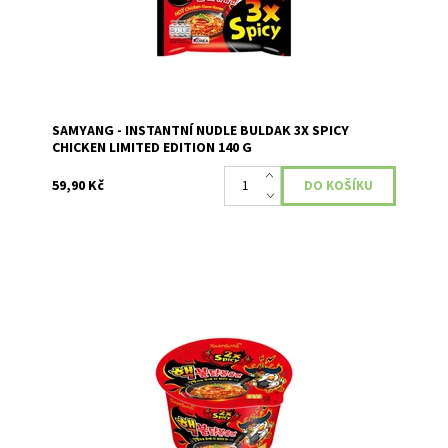
SAMYANG - INSTANTNÍ NUDLE BULDAK 3X SPICY
CHICKEN LIMITED EDITION 140 G
59,90 Kč
Korejské extrémně pálivé industriálně vyráběné nudle v
misce.
Dostupnost:
Momentálně nedostupné