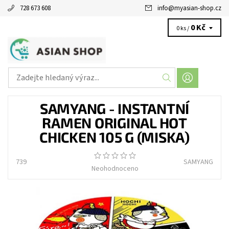
728 673 608
info
@
myasian-shop.cz
0 Kč
0 ks /
SAMYANG - INSTANTNÍ
RAMEN ORIGINAL HOT
CHICKEN 105 G (MISKA)
739
SAMYANG
Neohodnoceno