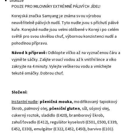
Diskuze
POUZE PRO MILOVNÍKY EXTRÉMNĚ PÁLIVÝCH JÍDEL!
Korejská značka Samyang je známa svou výrobou
neuvěřitelně pálivých nudlí. Tyto nudle jsou s příchutí pálivé
kuře. Korejské nudle jsou velmi oblíbené v Koreji i po celém
světě pro svou skvělou chuť, výbornou konzistenci nudlí a
pohodlnou přípravu.
Návod k přípravě:
Odklopte víčko až na vyznačenou čáru a
vyjměte sáčky. Zalijte vroucí vodou až k vnitřní lince a víko
zakryjte na 4 minuty. Vylejte veškerou vodu a vmíchejte
tekuté omáčky. Dobrou chuť.
Složení:
Instantní nudle
:
pšeničná mouka
, modifikovaný tapiokový
škrob, palmový olej,
pšeniční gluten
, sůl, sójový olej,
cukerný roztok, sladidlo (E420), bramborový škrob,
zahušťovadlo (E412), regulátor kyselosti (E501, E500, E339,
E452, E330), emulgátor (E322, E452, E450), barvivo (E101).