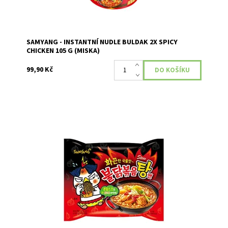
SAMYANG - INSTANTNÍ NUDLE BULDAK 2X SPICY
CHICKEN 105 G (MISKA)
99,90 Kč
Extrémně pikantní nudlová polévka s příchutí dušeného
kuřete.
Dostupnost:
Skladem