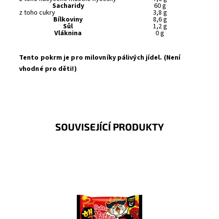
Sacharidy
60 g
z toho cukry
3,8 g
Bílkoviny
8,6 g
Sůl
1,2 g
Vláknina
0 g
Tento pokrm je pro milovníky pálivých jídel. (Není
vhodné pro děti!)
SOUVISEJÍCÍ PRODUKTY
Korejské nejpálivější industriálně vyráběné nudle v řadě
Samyang.
Dostupnost:
Momentálně nedostupné