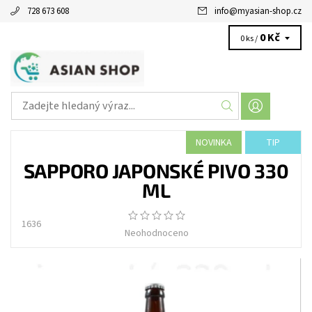
728 673 608
info
@
myasian-shop.cz
0 Kč
0 ks /
NOVINKA
TIP
SAPPORO JAPONSKÉ PIVO 330
ML
1636
Neohodnoceno