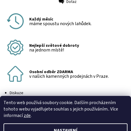
Dotaz
Tisk
Každý měsíc
máme spoustu nových lahůdek.
Nejlepší světové dobroty
na jednom místě!
Osobní odběr ZDARMA
v našich kamenných prodejnách v Praze.
Diskuze
Buďte první, kdo napíše příspěvek k této položce.
Tento web používá soubory cookie. Dalším procházením
Přidat komentář
tohoto webu vyjadřujete souhlas s jejich používáním.. Více
informací
zde
.
NASTAVENÍ