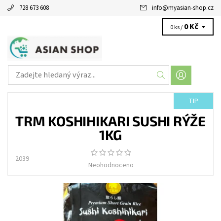
728 673 608
info
@
myasian-shop.cz
0 Kč
0 ks /
TIP
TRM KOSHIHIKARI SUSHI RÝŽE
1KG
2039
Neohodnoceno