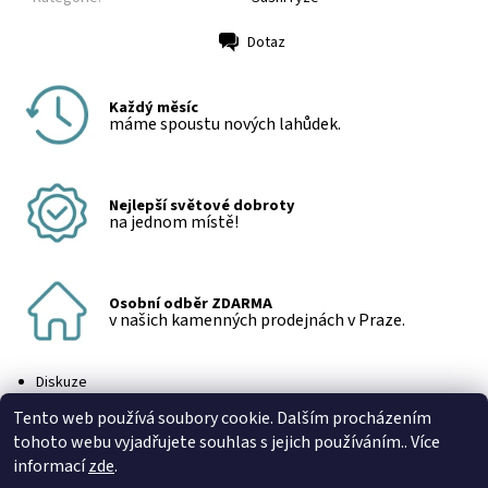
Dotaz
Tisk
Každý měsíc
máme spoustu nových lahůdek.
Nejlepší světové dobroty
na jednom místě!
Osobní odběr ZDARMA
v našich kamenných prodejnách v Praze.
Diskuze
Buďte první, kdo napíše příspěvek k této položce.
Tento web používá soubory cookie. Dalším procházením
Přidat komentář
tohoto webu vyjadřujete souhlas s jejich používáním.. Více
informací
zde
.