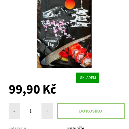
SKLADEM
99,90 Kč
-
+
Kategorie:
Sushi rýže