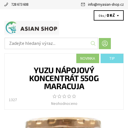
728 673 608
info
@
myasian-shop.cz
0 Kč
0 ks /
NOVINKA
TIP
YUZU NÁPOJOVÝ
KONCENTRÁT 550G
MARACUJA
1327
Neohodnoceno