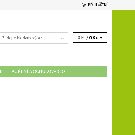
PŘIHLÁŠENÍ
0 ks /
0 Kč
E
KOŘENÍ A OCHUCOVADLO