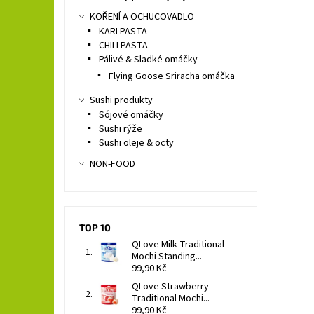
KOŘENÍ A OCHUCOVADLO
KARI PASTA
CHILI PASTA
Pálivé & Sladké omáčky
Flying Goose Sriracha omáčka
Sushi produkty
Sójové omáčky
Sushi rýže
Sushi oleje & octy
NON-FOOD
TOP 10
QLove Milk Traditional
Mochi Standing...
99,90 Kč
QLove Strawberry
Traditional Mochi...
99,90 Kč