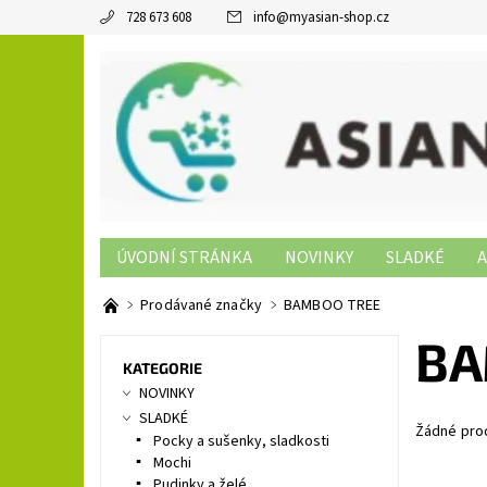
728 673 608
info
@
myasian-shop.cz
ÚVODNÍ STRÁNKA
NOVINKY
SLADKÉ
A
SUSHI PRODUKTY
NON-FOOD
KONTAKTY
Prodávané značky
BAMBOO TREE
BA
KATEGORIE
NOVINKY
SLADKÉ
Žádné pro
Pocky a sušenky, sladkosti
Mochi
Pudinky a želé