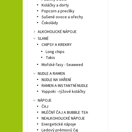
Koláčky a dorty
Popcorn a preclíky
Sušené ovoce a ořechy
Čokolády
ALKOHOLICKÉ NÁPOJE
SLANÉ
CHIPSY A KREKRY
Long chips
Takis
Mořské řasy - Seaweed
NUDLE A RAMEN
NUDLE NA VAŘENÍ
RAMEN A INSTANTNÍ NUDLE
Yoppoki - rýžové koláčky
NÁPOJE
ČAJ
MLÉČNÝ ČAJ A BUBBLE TEA
NEALKOHOLICKÉ NÁPOJE
Energetické nápoje
Ledový prémiový čaj