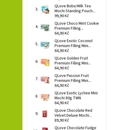
QLove Boba Milk Tea
Mochi Standing Pouch...
99,90 Kč
QLove Choco Mint Cookie
Premium Filling...
64,90 Kč
QLove Exotic Coconut
Premium Filling Mini...
64,90 Kč
QLove Golden Fruit
Premium Filling Mini...
64,90 Kč
QLove Passion Fruit
Premium Filling Mini...
64,90 Kč
QLove Exotic Lychee Mini
Mochi 80g TWN
64,90 Kč
QLove Chocolate Red
Velvet Deluxe Mochi...
89,90 Kč
QLove Chocolate Fudge