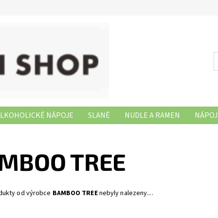
LKOHOLICKÉ NÁPOJE
SLANÉ
NUDLE A RAMEN
NÁPOJ
NAŠE PRODEJNY
MBOO TREE
dukty od výrobce
BAMBOO TREE
nebyly nalezeny....