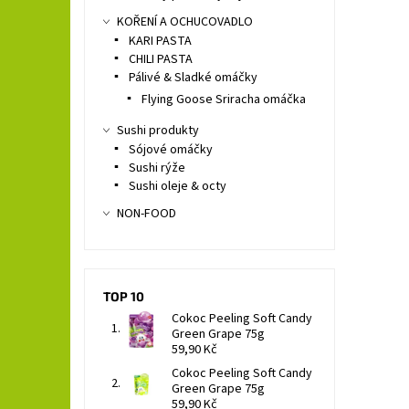
KOŘENÍ A OCHUCOVADLO
KARI PASTA
CHILI PASTA
Pálivé & Sladké omáčky
Flying Goose Sriracha omáčka
Sushi produkty
Sójové omáčky
Sushi rýže
Sushi oleje & octy
NON-FOOD
TOP 10
Cokoc Peeling Soft Candy
Green Grape 75g
59,90 Kč
Cokoc Peeling Soft Candy
Green Grape 75g
59,90 Kč