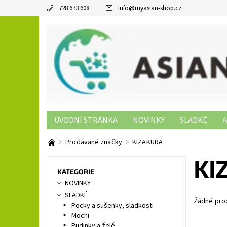
728 673 608
info
@
myasian-shop.cz
ÚVODNÍ STRÁNKA
NOVINKY
SLADKÉ
A
SUSHI PRODUKTY
NON-FOOD
KONTAKTY
Prodávané značky
KIZAKURA
KI
KATEGORIE
NOVINKY
SLADKÉ
Žádné pro
Pocky a sušenky, sladkosti
Mochi
Pudinky a želé