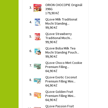
ORION CHOCOPIE Originál
396G
179,90 Kč
QLove Milk Traditional
Mochi Standing...
99,90 Kč
QLove Strawberry
Traditional Mochi...
99,90 Kč
QLove Boba Milk Tea
Mochi Standing Pouch...
99,90 Kč
QLove Choco Mint Cookie
Premium Filling...
64,90 Kč
QLove Exotic Coconut
Premium Filling Mini...
64,90 Kč
QLove Golden Fruit
Premium Filling Mini...
64,90 Kč
QLove Passion Fruit