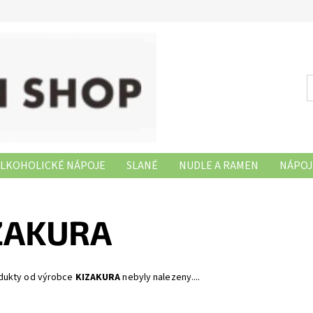
LKOHOLICKÉ NÁPOJE
SLANÉ
NUDLE A RAMEN
NÁPOJ
NAŠE PRODEJNY
ZAKURA
dukty od výrobce
KIZAKURA
nebyly nalezeny....