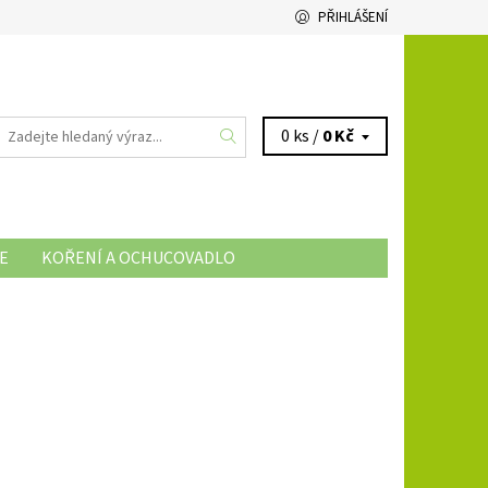
PŘIHLÁŠENÍ
0 ks /
0 Kč
E
KOŘENÍ A OCHUCOVADLO