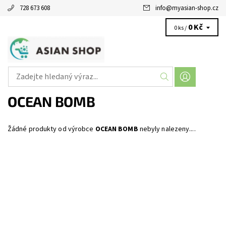
728 673 608
info
@
myasian-shop.cz
0 Kč
0 ks /
OCEAN BOMB
Žádné produkty od výrobce
OCEAN BOMB
nebyly nalezeny....