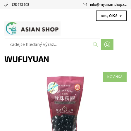
728 673 608
info
@
myasian-shop.cz
0 Kč
0 ks /
WUFUYUAN
NOVINKA
Země původu: Čína Příchuť: BLACK SUGAR (černý cukr)
Dostupnost:
Skladem