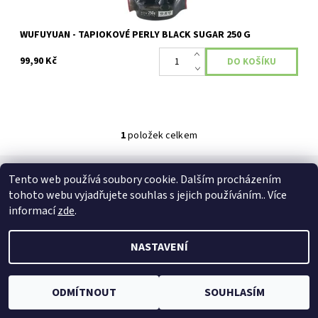
WUFUYUAN - TAPIOKOVÉ PERLY BLACK SUGAR 250 G
99,90 Kč
1
položek celkem
Tento web používá soubory cookie. Dalším procházením
tohoto webu vyjadřujete souhlas s jejich používáním.. Více
informací
zde
.
2026 © MyAsian-shop, všechna práva vyhrazena
Vytvořil Shoptet
NASTAVENÍ
ODMÍTNOUT
SOUHLASÍM