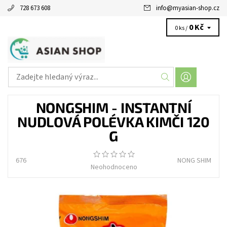
728 673 608
info
@
myasian-shop.cz
0 Kč
0 ks /
NONGSHIM - INSTANTNÍ
NUDLOVÁ POLÉVKA KIMČI 120
G
676
NONG SHIM
Neohodnoceno