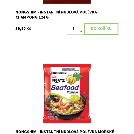
NONGSHIM - INSTANTNÍ NUDLOVÁ POLÉVKA
CHAMPONG 124 G
39,90 Kč
Instantní nudlová polévka s příchutí mořských plodů.
Dostupnost:
Skladem
NONGSHIM - INSTANTNÍ NUDLOVÁ POLÉVKA MOŘSKÉ