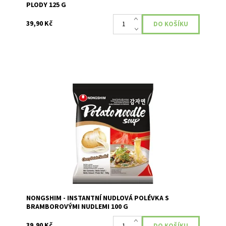
PLODY 125 G
39,90 Kč
Nongshim bramborová nudlová polévka obsahuje
skutečné brambory, které tvoří více než polovinu
poměru obsahu nudlí.
Dostupnost:
Momentálně nedostupné
NONGSHIM - INSTANTNÍ NUDLOVÁ POLÉVKA S
BRAMBOROVÝMI NUDLEMI 100 G
39,90 Kč