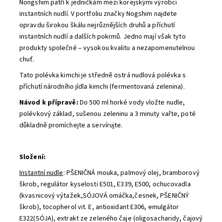
Nongshim patří k jedničkám mezi korejskými výrobci
instantních nudlí. V portfoliu značky Nogshim najdete
opravdu širokou škálu nejrůznějších druhů a příchutí
instantních nudlí a dalších pokrmů. Jedno mají však tyto
produkty společné – vysokou kvalitu a nezapomenutelnou
chuť.
Tato polévka kimchi je středně ostrá nudlová polévka s
příchutí národního jídla kimchi (fermentovaná zelenina).
Návod k přípravě:
Do 500 ml horké vody vložte nudle,
polévkový základ, sušenou zeleninu a 3 minuty vařte, poté
důkladně promíchejte a servírujte.
Složení:
Instantní nudle
:
PŠENIČNÁ mouka, palmový olej, bramborový
škrob, regulátor kyselosti E501, E339, E500, ochucovadla
(kvasnicový výtažek,SÓJOVÁ omáčka,česnek, PŠENIČNÝ
škrob), tocopherol vit. E, antioxidant E306, emulgátor
E322(SÓJA), extrakt ze zeleného čaje (oligosacharidy, čajový