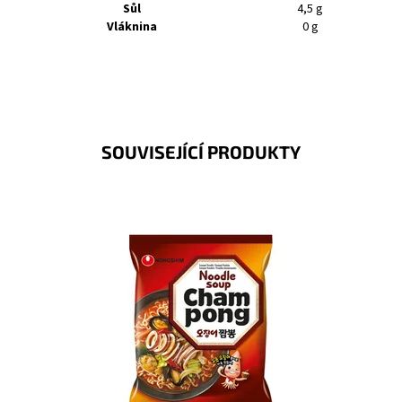
Sůl
4,5 g
Vláknina
0 g
SOUVISEJÍCÍ PRODUKTY
Kvalitní pšeničné nudle v pikantním kořeněném vývaru
skvěle zasytí a výborně se hodí pro každou příležitost.
Dostupnost:
Skladem