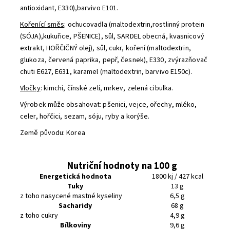
antioxidant, E330),barvivo E101.
Kořenící směs
: ochucovadla (maltodextrin,rostlinný protein
(SÓJA),kukuřice, PŠENICE), sůl, SARDEL obecná, kvasnicový
extrakt, HOŘČIČNÝ olej), sůl, cukr, koření (maltodextrin,
glukoza, červená paprika, pepř, česnek), E330, zvýrazňovač
chuti E627, E631, karamel (maltodextrin, barvivo E150c).
Vločky
: kimchi, čínské zelí, mrkev, zelená cibulka.
Výrobek může obsahovat: pšenici, vejce, ořechy, mléko,
celer, hořčici, sezam, sóju, ryby a korýše.
Země původu: Korea
Nutriční hodnoty na 100 g
Energetická hodnota
1800 kj / 427 kcal
Tuky
13 g
z toho nasycené mastné kyseliny
6,5 g
Sacharidy
68 g
z toho cukry
4,9 g
Bílkoviny
9,6 g