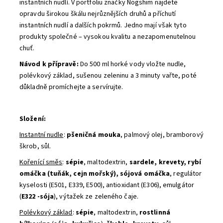
instantních nudlí. V portfoliu značky Nogshim najdete
opravdu širokou škálu nejrůznějších druhů a příchutí
instantních nudlí a dalších pokrmů. Jedno mají však tyto
produkty společné – vysokou kvalitu a nezapomenutelnou
chuť.
Návod k přípravě:
Do 500 ml horké vody vložte nudle,
polévkový základ, sušenou zeleninu a 3 minuty vařte, poté
důkladně promíchejte a servírujte.
Složení:
Instantní nudle
:
pšeničná mouka
, palmový olej, bramborový
škrob, sůl.
Kořenící směs
:
sépie
, maltodextrin,
sardele, krevety, rybí
omáčka (tuňák, cejn mořský), sójová omáčka
, regulátor
kyselosti (E501, E339, E500), antioxidant (E306), emulgátor
(
E322 -sója
), výtažek ze zeleného čaje.
Polévkový základ
:
sépie
, maltodextrin,
rostlinná