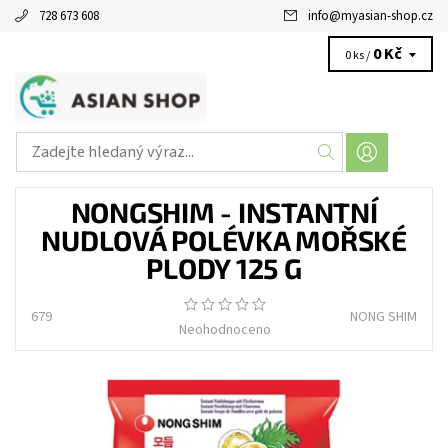
728 673 608
info
@
myasian-shop.cz
0 Kč
0 ks /
NONGSHIM - INSTANTNÍ
NUDLOVÁ POLÉVKA MOŘSKÉ
PLODY 125 G
679
NONG SHIM
Neohodnoceno