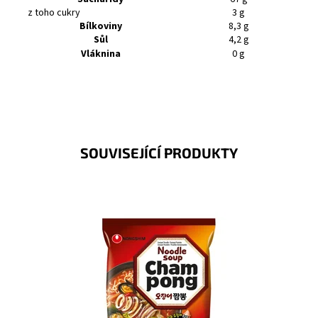
z toho cukry
3 g
Bílkoviny
8,3 g
Sůl
4,2 g
Vláknina
0 g
SOUVISEJÍCÍ PRODUKTY
Kvalitní pšeničné nudle v pikantním kořeněném vývaru
skvěle zasytí a výborně se hodí pro každou příležitost.
Dostupnost:
Skladem