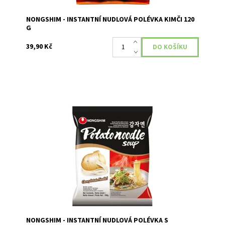
NONGSHIM - INSTANTNÍ NUDLOVÁ POLÉVKA KIMČI 120
G
39,90 Kč
Nongshim bramborová nudlová polévka obsahuje
skutečné brambory, které tvoří více než polovinu
poměru obsahu nudlí.
Dostupnost:
Momentálně nedostupné
NONGSHIM - INSTANTNÍ NUDLOVÁ POLÉVKA S