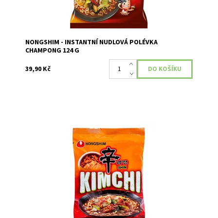
NONGSHIM - INSTANTNÍ NUDLOVÁ POLÉVKA
CHAMPONG 124 G
39,90 Kč
Středně ostrá nudlová polévka s příchutí kimchi
(fermentovaná zelenina).
Dostupnost:
Skladem