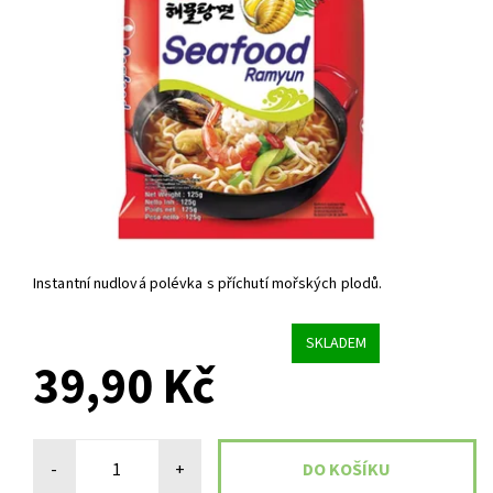
Instantní nudlová polévka s příchutí mořských plodů.
SKLADEM
39,90 Kč
-
+