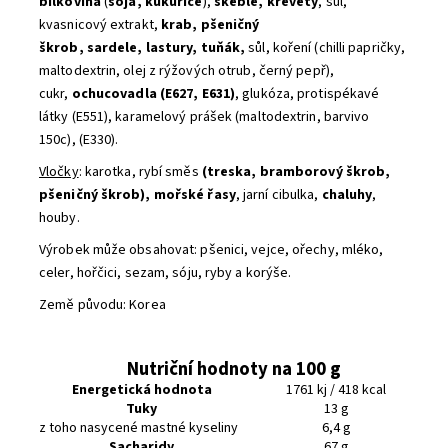
bílkovina
(
sója, kukuřice
),
škeble, krevety
, sůl,
kvasnicový extrakt,
krab, pšeničný
škrob, sardele, lastury, tuňák,
sůl, koření (chilli papričky,
maltodextrin, olej z rýžových otrub, černý pepř),
cukr,
ochucovadla (E627, E631)
, glukóza, protispékavé
látky (E551), karamelový prášek (maltodextrin, barvivo
150c), (E330).
Vločky
: karotka, rybí směs
(treska, bramborový škrob,
pšeničný škrob), mořské řasy
, jarní cibulka,
chaluhy
,
houby.
Výrobek může obsahovat: pšenici, vejce, ořechy, mléko,
celer, hořčici, sezam, sóju, ryby a korýše.
Země původu: Korea
Nutriční hodnoty na 100 g
Energetická hodnota
1761 kj / 418 kcal
Tuky
13 g
z toho nasycené mastné kyseliny
6,4 g
Sacharidy
67 g